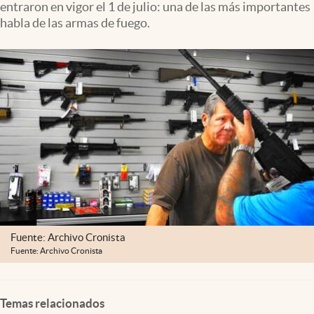
entraron en vigor el 1 de julio: una de las más importantes
Lifestyle
habla de las armas de fuego.
USA
Fuente: Archivo Cronista
Fuente: Archivo Cronista
Temas relacionados