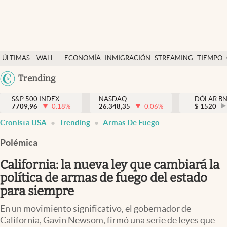
Últimas Noticias
ÚLTIMAS
WALL
ECONOMÍA
INMIGRACIÓN
STREAMING
TIEMPO
Finanzas y economía
NOTICIAS
STREET
Argentina
Trending
Wall Street y dólar
Y
España
Inmigración
DÓLAR
S&P 500 INDEX
NASDAQ
DÓLAR B
7709,96
-0.18
%
26.348,35
-0.06
%
México
$
1520
Trending
Cronista USA
Trending
Armas De Fuego
USA
Tiempo
Colombia
Polémica
Uruguay
Ciencia y salud
California: la nueva ley que cambiará la
Espiritual
política de armas de fuego del estado
para siempre
Streaming
En un movimiento significativo, el gobernador de
PC y mobile
California, Gavin Newsom, firmó una serie de leyes que