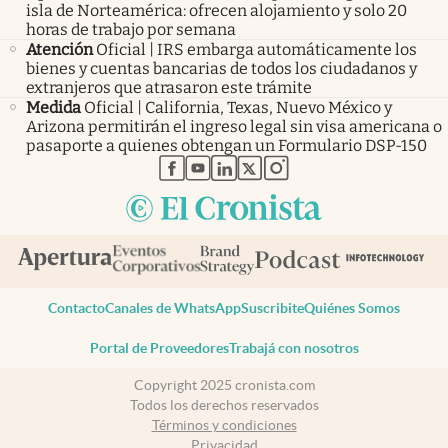
isla de Norteamérica: ofrecen alojamiento y solo 20
horas de trabajo por semana
Atención
Oficial | IRS embarga automáticamente los
bienes y cuentas bancarias de todos los ciudadanos y
extranjeros que atrasaron este trámite
Medida
Oficial | California, Texas, Nuevo México y
Arizona permitirán el ingreso legal sin visa americana o
pasaporte a quienes obtengan un Formulario DSP-150
abre en nueva pestaña
abre en nueva pestaña
abre en nueva pestaña
abre en nueva pestaña
abre en nueva pestaña
Contacto
Canales de WhatsApp
Suscribite
Quiénes Somos
Portal de Proveedores
Trabajá con nosotros
Copyright 2025 cronista.com
Todos los derechos reservados
Términos y condiciones
Privacidad