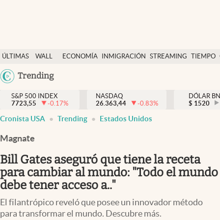
Últimas Noticias
ÚLTIMAS
WALL
ECONOMÍA
INMIGRACIÓN
STREAMING
TIEMPO
Finanzas y economía
NOTICIAS
STREET
Argentina
Trending
Wall Street y dólar
Y
España
Inmigración
DÓLAR
S&P 500 INDEX
NASDAQ
DÓLAR B
7723,55
-0.17
%
26.363,44
-0.83
%
México
$
1520
Trending
Cronista USA
Trending
Estados Unidos
USA
Tiempo
Colombia
Magnate
Uruguay
Ciencia y salud
Bill Gates aseguró que tiene la receta
Espiritual
para cambiar al mundo: "Todo el mundo
debe tener acceso a.."
Streaming
El filantrópico reveló que posee un innovador método
PC y mobile
para transformar el mundo. Descubre más.