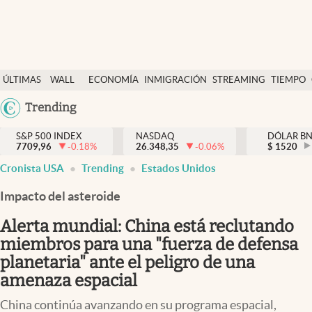
Últimas Noticias
ÚLTIMAS
WALL
ECONOMÍA
INMIGRACIÓN
STREAMING
TIEMPO
Finanzas y economía
NOTICIAS
STREET
Argentina
Trending
Wall Street y dólar
Y
España
Inmigración
DÓLAR
S&P 500 INDEX
NASDAQ
DÓLAR B
7709,96
-0.18
%
26.348,35
-0.06
%
México
$
1520
Trending
Cronista USA
Trending
Estados Unidos
USA
Tiempo
Colombia
Impacto del asteroide
Uruguay
Ciencia y salud
Alerta mundial: China está reclutando
Espiritual
miembros para una "fuerza de defensa
planetaria" ante el peligro de una
Streaming
amenaza espacial
PC y mobile
China continúa avanzando en su programa espacial,