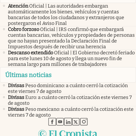
Atención
Oficial | Las autoridades embargan
automáticamente los bienes, vehículos y cuentas
bancarias de todos los ciudadanos y extranjeros que
postergaron el Aviso Final
Cobro forzoso
Oficial | IRS confirmó que embargará
cuentas bancarias, vehículos y propiedades de personas
que no hayan presentado la Declaración Final de
Impuestos después de recibir una herencia
Descanso extendido
Oficial | El Gobierno decretó feriado
para este lunes 10 de agosto y llega un nuevo fin de
semana largo para millones de trabajadores
Últimas noticias
Divisas
Peso dominicano: a cuánto cerró la cotización
este viernes 7 de agosto
Divisas
Euro: a cuánto cerró la cotización este viernes 7
de agosto
Divisas
Peso mexicano: a cuánto cerró la cotización este
viernes 7 de agosto
abre en nueva pestaña
abre en nueva pestaña
abre en nueva pestaña
abre en nueva pestaña
abre en nueva pestaña