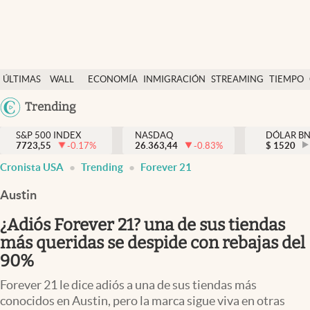
Últimas Noticias
ÚLTIMAS
WALL
ECONOMÍA
INMIGRACIÓN
STREAMING
TIEMPO
Finanzas y economía
NOTICIAS
STREET
Argentina
Trending
Wall Street y dólar
Y
España
Inmigración
DÓLAR
S&P 500 INDEX
NASDAQ
DÓLAR B
7723,55
-0.17
%
26.363,44
-0.83
%
México
$
1520
Trending
Cronista USA
Trending
Forever 21
USA
Tiempo
Colombia
Austin
Uruguay
Ciencia y salud
¿Adiós Forever 21? una de sus tiendas
Espiritual
más queridas se despide con rebajas del
90%
Streaming
Forever 21 le dice adiós a una de sus tiendas más
PC y mobile
conocidos en Austin, pero la marca sigue viva en otras