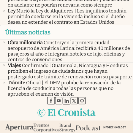
en adelante no podrán renovarla como siempre
Ley
Murió la Ley de Alquileres | Los inquilinos tendrán
permitido quedarse en la vivienda incluso si el dueño
desea no extender el contrato en Estados Unidos
Últimas noticias
Obra millonaria
Construyen la primera ciudad
aeropuerto de América Latina: recibirá a 40 millones de
pasajeros al año e integrará hoteles de lujo, oficinas y
centros de convenciones
Viajes
Confirmado | Guatemala, Nicaragua y Honduras
prohíben el ingreso de ciudadanos que hayan
postergado este trámite de renovación con su pasaporte
Trámite
Oficial | El DMV prohíbe la renovación de la
licencia de conducir a todas las personas que no
aprueben el examen de visión
abre en nueva pestaña
abre en nueva pestaña
abre en nueva pestaña
abre en nueva pestaña
abre en nueva pestaña