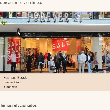
ubicaciones y en línea.
Lifestyle
USA
Fuente: iStock
Fuente: iStock
tupungato
Temas relacionados