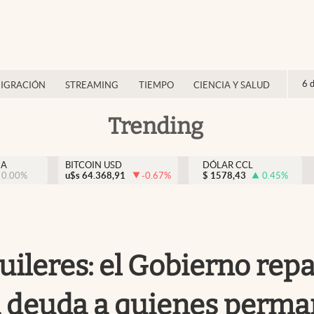
6 
IGRACIÓN
STREAMING
TIEMPO
CIENCIA Y SALUD
Trending
NA
BITCOIN USD
DÓLAR CCL
0.00
%
u$s
64.368,91
-0.67
%
$
1578,43
0.45
%
lquileres: el Gobierno re
a deuda a quienes perma