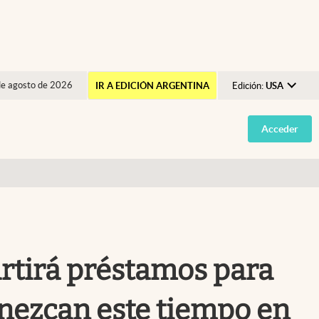
de agosto de 2026
IR A EDICIÓN ARGENTINA
Edición:
USA
Argentina
Acceder
España
México
USA
Colombia
Uruguay
partirá préstamos para
nezcan este tiempo en