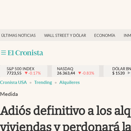
Últimas Noticias
Finanzas y economía
ÚLTIMAS NOTICIAS
WALL STREET Y DÓLAR
ECONOMÍA
INM
Wall Street y dólar
Inmigración
Trending
S&P 500 INDEX
NASDAQ
DÓLAR B
7723,55
-0.17
%
26.363,44
-0.83
%
$
1520
Tiempo
Cronista USA
Trending
Alquileres
Ciencia y salud
Medida
Espiritual
Adiós definitivo a los a
Streaming
viviendas y perdonará l
PC y mobile