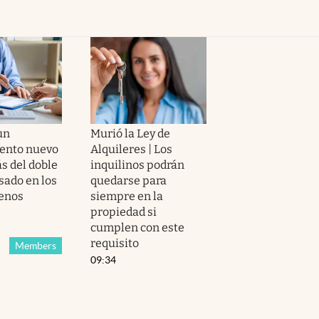
un
Murió la Ley de
ento nuevo
Alquileres | Los
s del doble
inquilinos podrán
sado en los
quedarse para
enos
siempre en la
propiedad si
cumplen con este
requisito
Members
09:34