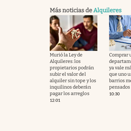
Más noticias de
Alquileres
Murió la Ley de
Comprar 
Alquileres: los
departam
propietarios podrán
ya vale má
subir el valor del
que uno u
alquiler sin tope y los
barrios m
inquilinos deberán
pensados
pagar los arreglos
10:30
12:01