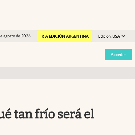
de agosto de 2026
IR A EDICIÓN ARGENTINA
Edición:
USA
Argentina
Acceder
España
México
USA
Colombia
Uruguay
é tan frío será el