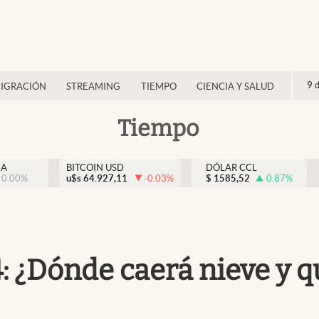
9 
IGRACIÓN
STREAMING
TIEMPO
CIENCIA Y SALUD
Tiempo
NA
BITCOIN USD
DÓLAR CCL
0.00
%
u$s
64.927,11
-0.03
%
$
1585,52
0.87
%
 ¿Dónde caerá nieve y qu