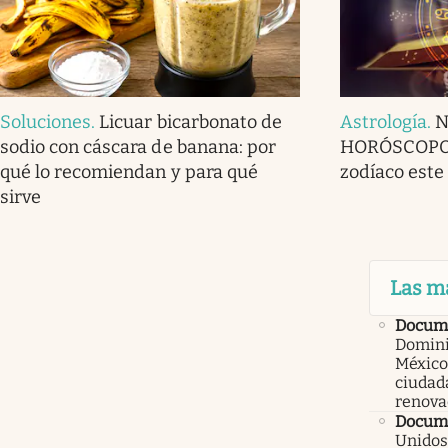
Soluciones
.
Licuar bicarbonato de
Astrología
.
N
sodio con cáscara de banana: por
HORÓSCOPO p
qué lo recomiendan y para qué
zodíaco este
sirve
Las m
Docum
Domini
México
ciudad
renova
Docume
Unidos