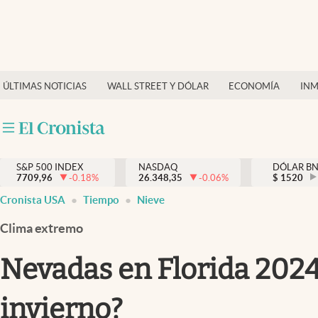
Últimas Noticias
Finanzas y economía
ÚLTIMAS NOTICIAS
WALL STREET Y DÓLAR
ECONOMÍA
INM
Wall Street y dólar
Inmigración
Trending
S&P 500 INDEX
NASDAQ
DÓLAR B
7709,96
-0.18
%
26.348,35
-0.06
%
$
1520
Tiempo
Cronista USA
Tiempo
Nieve
Ciencia y salud
Clima extremo
Espiritual
Nevadas en Florida 2024:
Streaming
invierno?
PC y mobile