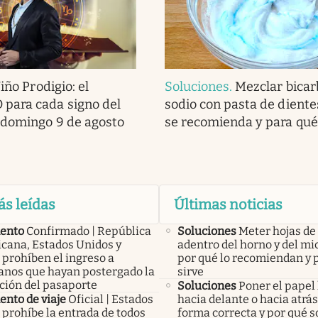
iño Prodigio: el
Soluciones
.
Mezclar bicar
ara cada signo del
sodio con pasta de diente
 domingo 9 de agosto
se recomienda y para qué
ás leídas
Últimas noticias
ento
Confirmado | República
Soluciones
Meter hojas d
cana, Estados Unidos y
adentro del horno y del mi
 prohíben el ingreso a
por qué lo recomiendan y 
anos que hayan postergado la
sirve
ción del pasaporte
Soluciones
Poner el papel
nto de viaje
Oficial | Estados
hacia delante o hacia atrás:
 prohíbe la entrada de todos
forma correcta y por qué s