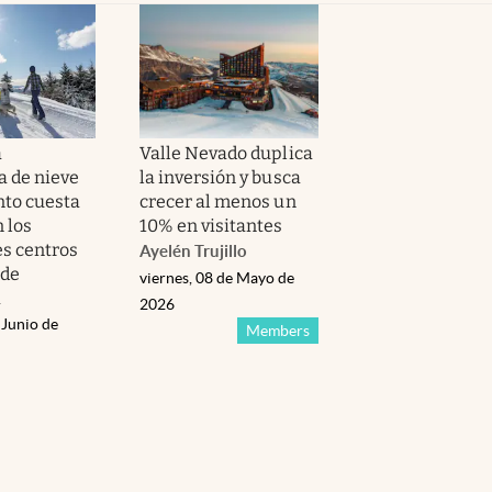
a
Valle Nevado duplica
 de nieve
la inversión y busca
nto cuesta
crecer al menos un
 los
10% en visitantes
es centros
Ayelén Trujillo
 de
viernes, 08 de Mayo de
a
2026
 Junio de
Members