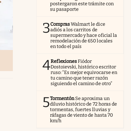
postergaron este trámite con
su pasaporte
3
Compras
Walmart le dice
adiós a los carritos de
supermercado y hace oficial la
remodelación de 650 locales
en todo el país
4
Reflexiones
Fiódor
Dostoievski, histórico escritor
ruso: “Es mejor equivocarse en
tu camino que tener razón
siguiendo el camino de otro”
5
Tormentón
Se aproxima un
diluvio histórico de 72 horas de
tormentas, fuertes lluvias y
ráfagas de viento de hasta 70
km/h