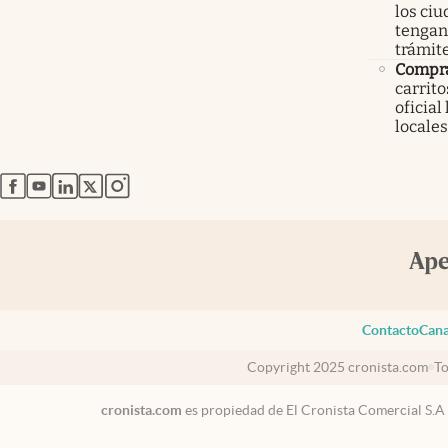
los ci
tengan 
trámit
Compr
carrit
oficial
locales
abre en nueva pestaña
abre en nueva pestaña
abre en nueva pestaña
abre en nueva pestaña
abre en nueva pestaña
Contacto
Cana
Copyright 2025 cronista.com
To
cronista.com
es propiedad de El Cronista Comercial S.A
USA