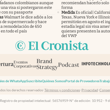
udadanos colombianos aunque
recomiendan hacerlo solo
una visa si postergaron este
forma
e con su pasaporte
Medida
Es oficial| Californ
as
Walmart le dice adiós a los
Texas, Nueva York e Illinoi
os de supermercado y hace
permitirán en agosto el ing
 la remodelación de 650
estadía legal sin visa ame
 en todo el país
quienes presenten la auto
del VWP
les de WhatsApp
Suscribite
Quiénes Somos
Portal de Proveedores
Trabaj
dos los derechos reservados
Términos y condiciones
Privacidad
Consen
 Registro de propiedad intelectual: 56576959
N° de edición: 10.952 - 9 