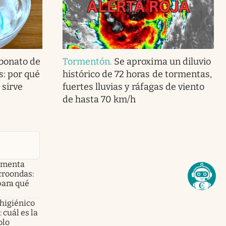
bonato de
Tormentón
.
Se aproxima un diluvio
s: por qué
histórico de 72 horas de tormentas,
 sirve
fuertes lluvias y ráfagas de viento
de hasta 70 km/h
e menta
croondas:
para qué
 higiénico
 cuál es la
olo