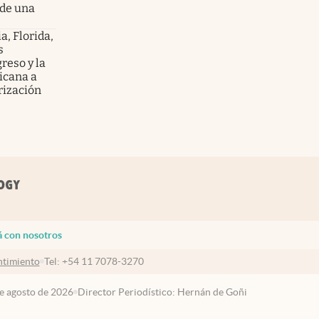
 de una
ia, Florida,
s
reso y la
ricana a
rización
á con nosotros
timiento
Tel:
+54 11 7078-3270
de agosto de 2026
Director Periodístico: Hernán de Goñi