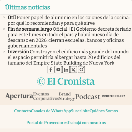
Últimas noticias
Útil
Poner papel de aluminio en los cajones de la cocina:
por qué lo recomiendan y para qué sirve
Fin de semana largo
Oficial | El Gobierno decreta feriado
para este lunes en todo el país y habrá nuevo día de
descanso en 2026: cierran escuelas, bancos y oficinas
gubernamentales
Inversión
Construyen el edificio más grande del mundo:
el espacio permitiría albergar hasta 20 edificios del
tamaño del Empire State Building de Nueva York
abre en nueva pestaña
abre en nueva pestaña
abre en nueva pestaña
abre en nueva pestaña
abre en nueva pestaña
Contacto
Canales de WhatsApp
Suscribite
Quiénes Somos
Portal de Proveedores
Trabajá con nosotros