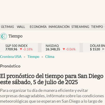
Últimas Noticias
ÚLTIMAS
WALL
ECONOMÍA
INMIGRACIÓN
STREAMING
TIEMPO
Finanzas y economía
NOTICIAS
STREET
Argentina
Tiempo
Wall Street y dólar
Y
España
Inmigración
DÓLAR
S&P 500 INDEX
NASDAQ
DÓLAR B
7709,96
-0.18
%
26.348,35
-0.06
%
México
$
1520
Trending
Cronista USA
Tiempo
Clima
USA
Tiempo
Colombia
Pronóstico
Uruguay
Ciencia y salud
El pronóstico del tiempo para San Diego
Espiritual
este sábado, 5 de julio de 2025
Streaming
Para organizar tu día de manera eficiente y evitar
sorpresas desagradables, infórmate sobre las condiciones
PC y mobile
meteorológicas que se esperan en San Diego a lo largo de