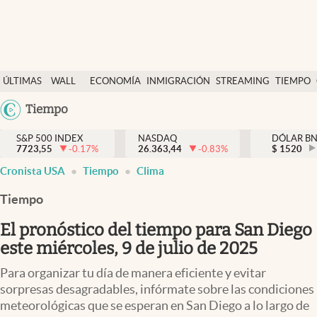
Últimas Noticias
ÚLTIMAS
WALL
ECONOMÍA
INMIGRACIÓN
STREAMING
TIEMPO
Finanzas y economía
NOTICIAS
STREET
Argentina
Tiempo
Wall Street y dólar
Y
España
Inmigración
DÓLAR
S&P 500 INDEX
NASDAQ
DÓLAR B
7723,55
-0.17
%
26.363,44
-0.83
%
México
$
1520
Trending
Cronista USA
Tiempo
Clima
USA
Tiempo
Colombia
Tiempo
Uruguay
Ciencia y salud
El pronóstico del tiempo para San Diego
Espiritual
este miércoles, 9 de julio de 2025
Streaming
Para organizar tu día de manera eficiente y evitar
sorpresas desagradables, infórmate sobre las condiciones
PC y mobile
meteorológicas que se esperan en San Diego a lo largo de