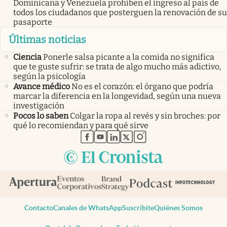
Dominicana y Venezuela prohíben el ingreso al país de
todos los ciudadanos que posterguen la renovación de su
pasaporte
Últimas noticias
Ciencia
Ponerle salsa picante a la comida no significa
que te guste sufrir: se trata de algo mucho más adictivo,
según la psicología
Avance médico
No es el corazón: el órgano que podría
marcar la diferencia en la longevidad, según una nueva
investigación
Pocos lo saben
Colgar la ropa al revés y sin broches: por
qué lo recomiendan y para qué sirve
abre en nueva pestaña
abre en nueva pestaña
abre en nueva pestaña
abre en nueva pestaña
abre en nueva pestaña
Contacto
Canales de WhatsApp
Suscribite
Quiénes Somos