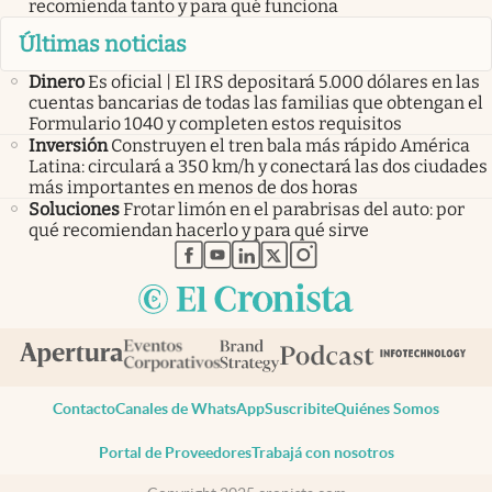
recomienda tanto y para qué funciona
Últimas noticias
Dinero
Es oficial | El IRS depositará 5.000 dólares en las
cuentas bancarias de todas las familias que obtengan el
Formulario 1040 y completen estos requisitos
Inversión
Construyen el tren bala más rápido América
Latina: circulará a 350 km/h y conectará las dos ciudades
más importantes en menos de dos horas
Soluciones
Frotar limón en el parabrisas del auto: por
qué recomiendan hacerlo y para qué sirve
abre en nueva pestaña
abre en nueva pestaña
abre en nueva pestaña
abre en nueva pestaña
abre en nueva pestaña
Contacto
Canales de WhatsApp
Suscribite
Quiénes Somos
Portal de Proveedores
Trabajá con nosotros