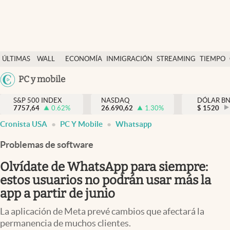
Últimas Noticias
ÚLTIMAS
WALL
ECONOMÍA
INMIGRACIÓN
STREAMING
TIEMPO
Finanzas y economía
NOTICIAS
STREET
PC y mobile
Wall Street y dólar
Y
Inmigración
DÓLAR
S&P 500 INDEX
NASDAQ
DÓLAR B
7757,64
0.62
%
26.690,62
1.30
%
$
1520
Trending
Cronista USA
PC Y Mobile
Whatsapp
Tiempo
Problemas de software
Ciencia y salud
Olvídate de WhatsApp para siempre:
Espiritual
estos usuarios no podrán usar más la
app a partir de junio
Streaming
La aplicación de Meta prevé cambios que afectará la
PC y mobile
permanencia de muchos clientes.