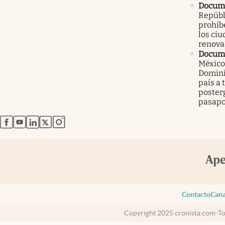
Docume
Repúbl
prohíbe
los ci
renova
Docume
México
Domini
país a 
poster
pasapo
abre en nueva pestaña
abre en nueva pestaña
abre en nueva pestaña
abre en nueva pestaña
abre en nueva pestaña
Contacto
Cana
Copyright 2025 cronista.com
To