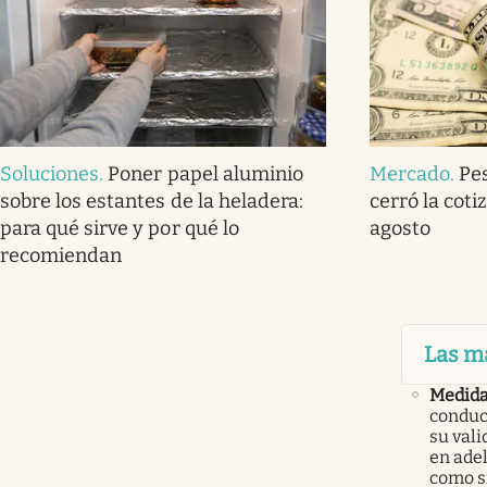
Soluciones
.
Poner papel aluminio
Mercado
.
Pe
sobre los estantes de la heladera:
cerró la coti
para qué sirve y por qué lo
agosto
recomiendan
Las m
Medid
conduc
su val
en ade
como 