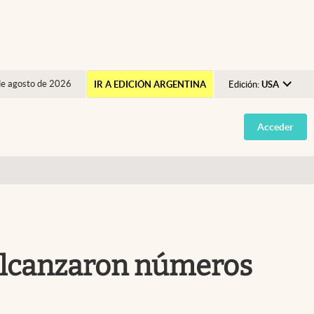
de agosto de 2026
IR A EDICIÓN ARGENTINA
Edición:
USA
Argentina
Acceder
España
México
USA
Colombia
Uruguay
s alcanzaron números