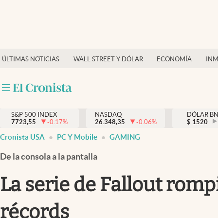
Últimas Noticias
Finanzas y economía
ÚLTIMAS NOTICIAS
WALL STREET Y DÓLAR
ECONOMÍA
INM
Wall Street y dólar
Inmigración
Trending
S&P 500 INDEX
NASDAQ
DÓLAR B
7723,55
-0.17
%
26.348,35
-0.06
%
$
1520
Tiempo
Cronista USA
PC Y Mobile
GAMING
Ciencia y salud
De la consola a la pantalla
Espiritual
La serie de Fallout rom
Streaming
récords
PC y mobile