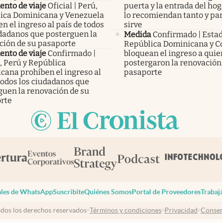
nto de viaje
Oficial | Perú,
puerta y la entrada del hog
ica Dominicana y Venezuela
lo recomiendan tanto y pa
n el ingreso al país de todos
sirve
udadanos que posterguen la
Medida
Confirmado | Esta
ción de su pasaporte
República Dominicana y C
nto de viaje
Confirmado |
bloquean el ingreso a qui
, Perú y República
postergaron la renovación
cana prohíben el ingreso al
pasaporte
todos los ciudadanos que
guen la renovación de su
rte
les de WhatsApp
Suscribite
Quiénes Somos
Portal de Proveedores
Trabaj
dos los derechos reservados
Términos y condiciones
Privacidad
Consen