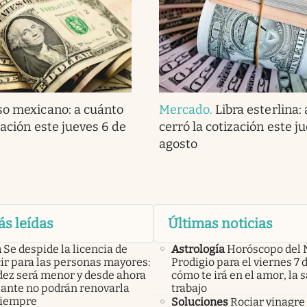
so mexicano: a cuánto
Mercado
.
Libra esterlina:
zación este jueves 6 de
cerró la cotización este j
agosto
ás leídas
Últimas noticias
a
Se despide la licencia de
Astrología
Horóscopo del 
ir para las personas mayores:
Prodigio para el viernes 7 
idez será menor y desde ahora
cómo te irá en el amor, la s
lante no podrán renovarla
trabajo
siempre
Soluciones
Rociar vinagre 