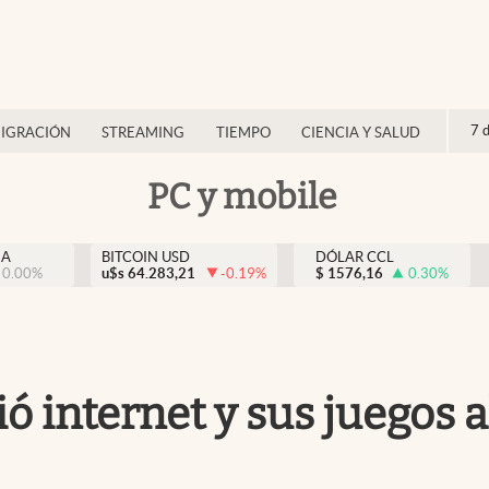
7 
IGRACIÓN
STREAMING
TIEMPO
CIENCIA Y SALUD
PC y mobile
NA
BITCOIN USD
DÓLAR CCL
0.00
%
u$s
64.283,21
-0.19
%
$
1576,16
0.30
%
pió internet y sus juego