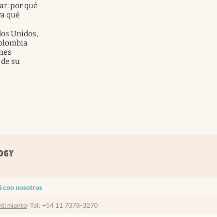
ar: por qué
ra qué
dos Unidos,
olombia
enes
 de su
á con nosotros
timiento
Tel:
+54 11 7078-3270