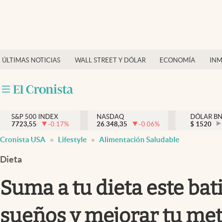
Últimas Noticias
Finanzas y economía
ÚLTIMAS NOTICIAS
WALL STREET Y DÓLAR
ECONOMÍA
INM
Wall Street y dólar
Inmigración
Trending
S&P 500 INDEX
NASDAQ
DÓLAR B
7723,55
-0.17
%
26.348,35
-0.06
%
$
1520
Tiempo
Cronista USA
Lifestyle
Alimentación Saludable
Ciencia y salud
Dieta
Espiritual
Suma a tu dieta este bat
Streaming
sueños y mejorar tu me
PC y mobile