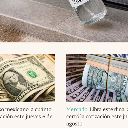
so mexicano: a cuánto
Mercado
.
Libra esterlina:
zación este jueves 6 de
cerró la cotización este j
agosto