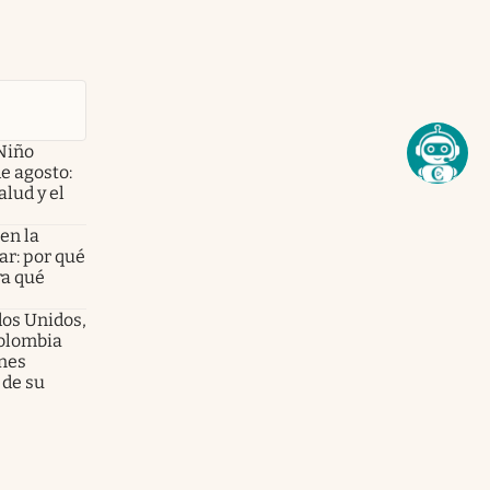
Niño
de agosto:
alud y el
en la
ar: por qué
ra qué
dos Unidos,
olombia
enes
 de su