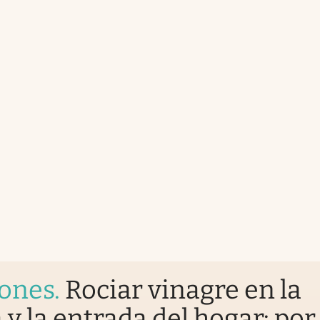
iones
.
Rociar vinagre en la
 y la entrada del hogar: por