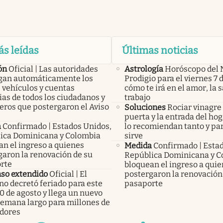
ás leídas
Últimas noticias
ón
Oficial | Las autoridades
Astrología
Horóscopo del 
an automáticamente los
Prodigio para el viernes 7 
 vehículos y cuentas
cómo te irá en el amor, la s
as de todos los ciudadanos y
trabajo
eros que postergaron el Aviso
Soluciones
Rociar vinagre 
puerta y la entrada del hog
a
Confirmado | Estados Unidos,
lo recomiendan tanto y pa
ica Dominicana y Colombia
sirve
an el ingreso a quienes
Medida
Confirmado | Esta
garon la renovación de su
República Dominicana y C
rte
bloquean el ingreso a qui
so extendido
Oficial | El
postergaron la renovación
no decretó feriado para este
pasaporte
0 de agosto y llega un nuevo
 semana largo para millones de
adores