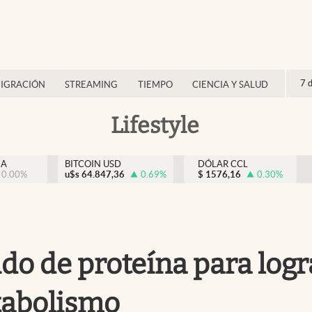
7 
IGRACIÓN
STREAMING
TIEMPO
CIENCIA Y SALUD
Lifestyle
NA
BITCOIN USD
DÓLAR CCL
0.00
%
u$s
64.847,36
0.69
%
$
1576,16
0.30
%
ido de proteína para logr
tabolismo