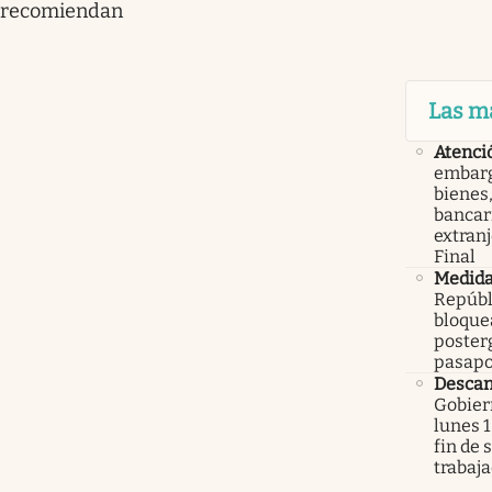
recomiendan
Las m
Atenci
embarg
bienes,
bancari
extranj
Final
Medid
Repúbl
bloque
poster
pasapo
Descan
Gobier
lunes 1
fin de
trabaj