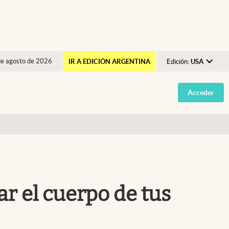
de agosto de 2026
IR A EDICIÓN ARGENTINA
Edición:
USA
Argentina
Acceder
España
México
USA
Colombia
Uruguay
ar el cuerpo de tus