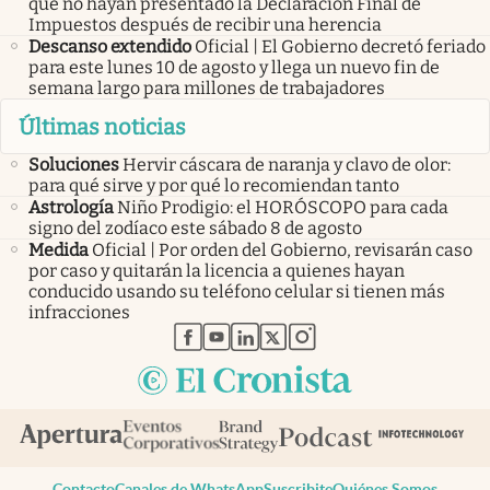
que no hayan presentado la Declaración Final de
Impuestos después de recibir una herencia
Descanso extendido
Oficial | El Gobierno decretó feriado
para este lunes 10 de agosto y llega un nuevo fin de
semana largo para millones de trabajadores
Últimas noticias
Soluciones
Hervir cáscara de naranja y clavo de olor:
para qué sirve y por qué lo recomiendan tanto
Astrología
Niño Prodigio: el HORÓSCOPO para cada
signo del zodíaco este sábado 8 de agosto
Medida
Oficial | Por orden del Gobierno, revisarán caso
por caso y quitarán la licencia a quienes hayan
conducido usando su teléfono celular si tienen más
infracciones
abre en nueva pestaña
abre en nueva pestaña
abre en nueva pestaña
abre en nueva pestaña
abre en nueva pestaña
Contacto
Canales de WhatsApp
Suscribite
Quiénes Somos