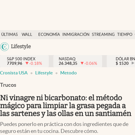
Últimas Noticias
ÚLTIMAS
WALL
ECONOMÍA
INMIGRACIÓN
STREAMING
TIEMPO
Finanzas y economía
NOTICIAS
STREET
Argentina
Lifestyle
Wall Street y dólar
Y
España
Inmigración
DÓLAR
S&P 500 INDEX
NASDAQ
DÓLAR B
7709,96
-0.18
%
26.348,35
-0.06
%
México
$
1520
Trending
Cronista USA
Lifestyle
Metodo
USA
Tiempo
Colombia
Trucos
Uruguay
Ciencia y salud
Ni vinagre ni bicarbonato: el método
Espiritual
mágico para limpiar la grasa pegada a
las sartenes y las ollas en un santiamén
Streaming
Puedes ponerlo en práctica con dos ingredientes que de
PC y mobile
seguro están en tu cocina. Descubre cómo.