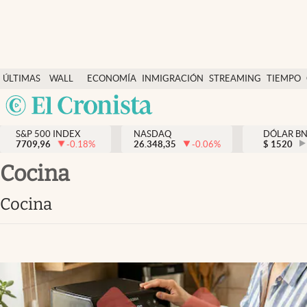
Últimas Noticias
ÚLTIMAS
WALL
ECONOMÍA
INMIGRACIÓN
STREAMING
TIEMPO
Finanzas y economía
NOTICIAS
STREET
Argentina
Wall Street y dólar
Y
España
Inmigración
DÓLAR
S&P 500 INDEX
NASDAQ
DÓLAR B
7709,96
-0.18
%
26.348,35
-0.06
%
México
$
1520
Trending
USA
Cocina
Tiempo
Colombia
Cocina
Uruguay
Ciencia y salud
Espiritual
Streaming
PC y mobile