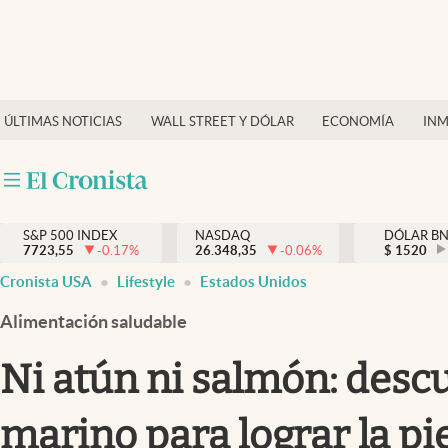
Últimas Noticias
Finanzas y economía
ÚLTIMAS NOTICIAS
WALL STREET Y DÓLAR
ECONOMÍA
INM
Wall Street y dólar
Inmigración
Trending
S&P 500 INDEX
NASDAQ
DÓLAR B
7723,55
-0.17
%
26.348,35
-0.06
%
$
1520
Tiempo
Cronista USA
Lifestyle
Estados Unidos
Ciencia y salud
Alimentación saludable
Espiritual
Ni atún ni salmón: desc
Streaming
marino para lograr la pie
PC y mobile