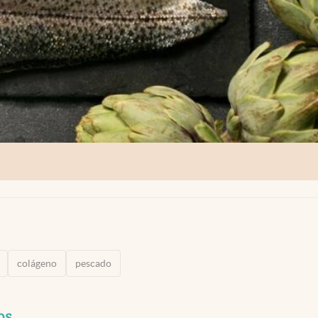
colágeno
pescado
os