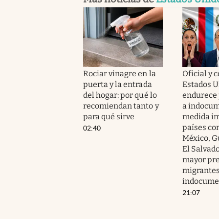
Rociar vinagre en la
Oficial y 
puerta y la entrada
Estados U
del hogar: por qué lo
endurece
recomiendan tanto y
a indocum
para qué sirve
medida im
países co
02:40
México, G
El Salvado
mayor pre
migrante
indocume
21:07