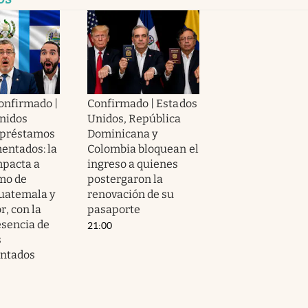
confirmado |
Confirmado | Estados
nidos
Unidos, República
 préstamos
Dominicana y
entados: la
Colombia bloquean el
pacta a
ingreso a quienes
mo de
postergaron la
uatemala y
renovación de su
r, con la
pasaporte
sencia de
21:00
s
ntados