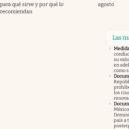
para qué sirve y por qué lo
agosto
recomiendan
Las m
Medid
conduc
su val
en ade
como 
Docume
Repúbl
prohíbe
los ci
renova
Docume
México
Domini
país a 
poster