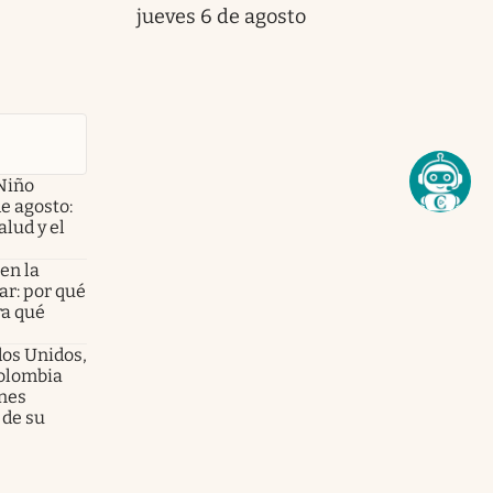
jueves 6 de agosto
Niño
de agosto:
alud y el
en la
ar: por qué
ra qué
dos Unidos,
olombia
enes
 de su