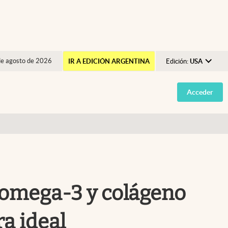
de agosto de 2026
IR A EDICIÓN ARGENTINA
Edición:
USA
Argentina
Acceder
España
México
USA
Colombia
Uruguay
 omega-3 y colágeno
ra ideal