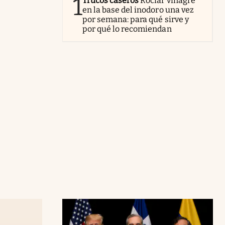
1
Trucos caseros
Rociar vinagre
en la base del inodoro una vez
por semana: para qué sirve y
por qué lo recomiendan