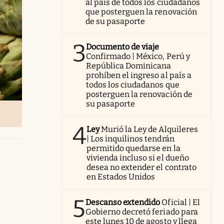
al país de todos los ciudadanos
que posterguen la renovación
de su pasaporte
3
Documento de viaje
Confirmado | México, Perú y
República Dominicana
prohíben el ingreso al país a
todos los ciudadanos que
posterguen la renovación de
su pasaporte
4
Ley
Murió la Ley de Alquileres
| Los inquilinos tendrán
permitido quedarse en la
vivienda incluso si el dueño
desea no extender el contrato
en Estados Unidos
5
Descanso extendido
Oficial | El
Gobierno decretó feriado para
este lunes 10 de agosto y llega