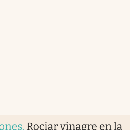
iones
.
Rociar vinagre en la