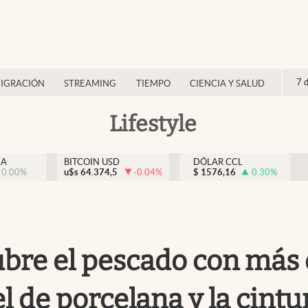
7 
IGRACIÓN
STREAMING
TIEMPO
CIENCIA Y SALUD
Lifestyle
NA
BITCOIN USD
DÓLAR CCL
0.00
%
u$s
64.374,5
-0.04
%
$
1576,16
0.30
%
ubre el pescado con más
l de porcelana y la cintu