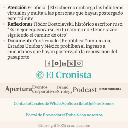
Atención
Es oficial | El Gobierno embarga las billeteras
virtuales y multa a las personas que hayan postergado
este trámite
Reflexiones
Fiódor Dostoievski, histórico escritor ruso:
“Es mejor equivocarse en tu camino que tener razón
siguiendo el camino de otro”
Documento
Confirmado | República Dominicana,
Estados Unidos y México prohíben el ingreso a
ciudadanos que hayan postergado la renovación del
pasaporte
abre en nueva pestaña
abre en nueva pestaña
abre en nueva pestaña
abre en nueva pestaña
abre en nueva pestaña
Contacto
Canales de WhatsApp
Suscribite
Quiénes Somos
Portal de Proveedores
Trabajá con nosotros
Copyright 2025 cronista.com