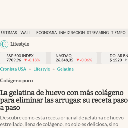
Últimas Noticias
ÚLTIMAS
WALL
ECONOMÍA
INMIGRACIÓN
STREAMING
TIEMPO
Finanzas y economía
NOTICIAS
STREET
Argentina
Lifestyle
Wall Street y dólar
Y
España
Inmigración
DÓLAR
S&P 500 INDEX
NASDAQ
DÓLAR B
7709,96
-0.18
%
26.348,35
-0.06
%
México
$
1520
Trending
Cronista USA
Lifestyle
Gelatina
USA
Tiempo
Colombia
Colágeno puro
Uruguay
Ciencia y salud
La gelatina de huevo con más colágeno
Espiritual
para eliminar las arrugas: su receta paso
a paso
Streaming
Descubre cómo esta receta original de gelatina de huevo
PC y mobile
estrellado, llena de colágeno, no solo es deliciosa, sino