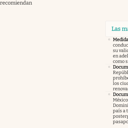
recomiendan
Las m
Medid
conduc
su val
en ade
como 
Docume
Repúbl
prohíbe
los ci
renova
Docume
México
Domini
país a 
poster
pasapo