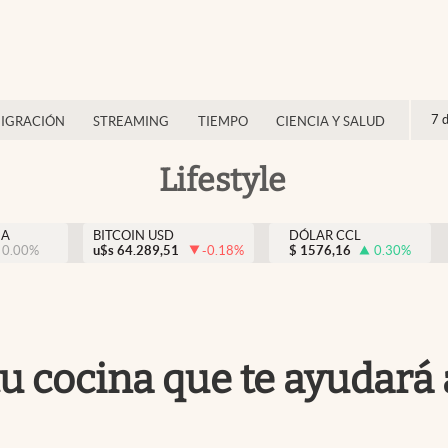
7 
IGRACIÓN
STREAMING
TIEMPO
CIENCIA Y SALUD
Lifestyle
NA
BITCOIN USD
DÓLAR CCL
0.00
%
u$s
64.289,51
-0.18
%
$
1576,16
0.30
%
 tu cocina que te ayudará