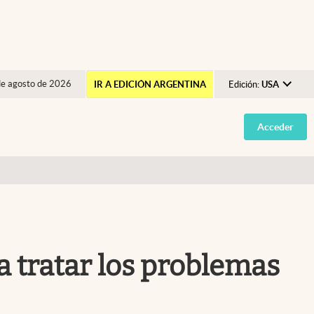
de agosto de 2026
IR A EDICIÓN ARGENTINA
Edición:
USA
Argentina
Acceder
España
México
USA
Colombia
Uruguay
 a tratar los problemas