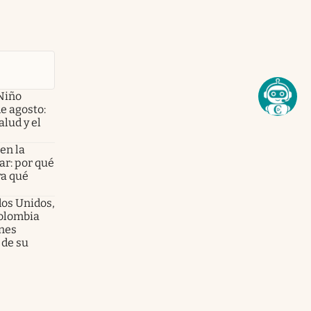
Niño
de agosto:
alud y el
en la
ar: por qué
ra qué
dos Unidos,
olombia
enes
 de su