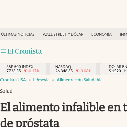
Últimas Noticias
Finanzas y economía
ÚLTIMAS NOTICIAS
WALL STREET Y DÓLAR
ECONOMÍA
INM
Wall Street y dólar
Inmigración
Trending
S&P 500 INDEX
NASDAQ
DÓLAR B
7723,55
-0.17
%
26.348,35
-0.06
%
$
1520
Tiempo
Cronista USA
Lifestyle
Alimentación Saludable
Ciencia y salud
Salud
Espiritual
El alimento infalible en
Streaming
de próstata
PC y mobile