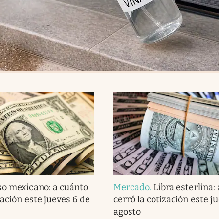
so mexicano: a cuánto
Mercado
.
Libra esterlina:
zación este jueves 6 de
cerró la cotización este j
agosto