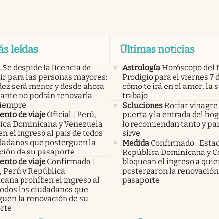
ás leídas
Últimas noticias
a
Se despide la licencia de
Astrología
Horóscopo del 
ir para las personas mayores:
Prodigio para el viernes 7 
idez será menor y desde ahora
cómo te irá en el amor, la s
lante no podrán renovarla
trabajo
siempre
Soluciones
Rociar vinagre 
nto de viaje
Oficial | Perú,
puerta y la entrada del hog
ica Dominicana y Venezuela
lo recomiendan tanto y pa
n el ingreso al país de todos
sirve
udadanos que posterguen la
Medida
Confirmado | Esta
ción de su pasaporte
República Dominicana y C
nto de viaje
Confirmado |
bloquean el ingreso a qui
, Perú y República
postergaron la renovación
cana prohíben el ingreso al
pasaporte
todos los ciudadanos que
guen la renovación de su
rte