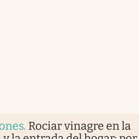
iones
.
Rociar vinagre en la
 y la entrada del hogar: por