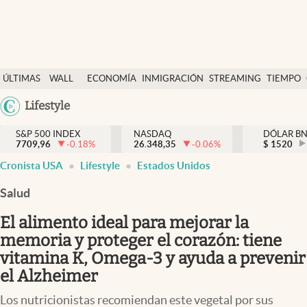
Últimas Noticias
ÚLTIMAS
WALL
ECONOMÍA
INMIGRACIÓN
STREAMING
TIEMPO
Finanzas y economía
NOTICIAS
STREET
Argentina
Lifestyle
Wall Street y dólar
Y
España
Inmigración
DÓLAR
S&P 500 INDEX
NASDAQ
DÓLAR B
7709,96
-0.18
%
26.348,35
-0.06
%
México
$
1520
Trending
Cronista USA
Lifestyle
Estados Unidos
USA
Tiempo
Colombia
Salud
Uruguay
Ciencia y salud
El alimento ideal para mejorar la
Espiritual
memoria y proteger el corazón: tiene
vitamina K, Omega-3 y ayuda a prevenir
Streaming
el Alzheimer
PC y mobile
Los nutricionistas recomiendan este vegetal por sus