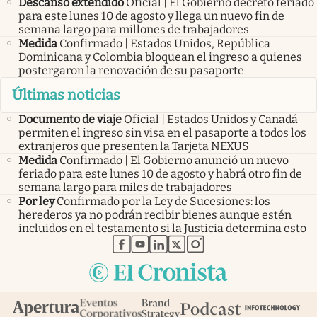
Descanso extendido
Oficial | El Gobierno decretó feriado
para este lunes 10 de agosto y llega un nuevo fin de
semana largo para millones de trabajadores
Medida
Confirmado | Estados Unidos, República
Dominicana y Colombia bloquean el ingreso a quienes
postergaron la renovación de su pasaporte
Últimas noticias
Documento de viaje
Oficial | Estados Unidos y Canadá
permiten el ingreso sin visa en el pasaporte a todos los
extranjeros que presenten la Tarjeta NEXUS
Medida
Confirmado | El Gobierno anunció un nuevo
feriado para este lunes 10 de agosto y habrá otro fin de
semana largo para miles de trabajadores
Por ley
Confirmado por la Ley de Sucesiones: los
herederos ya no podrán recibir bienes aunque estén
incluidos en el testamento si la Justicia determina esto
abre en nueva pestaña
abre en nueva pestaña
abre en nueva pestaña
abre en nueva pestaña
abre en nueva pestaña