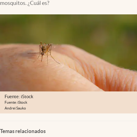
mosquitos. ¿Cuál es?
Lifestyle
USA
Fuente: iStock
Fuente: iStock
Andrei Sauko
Temas relacionados