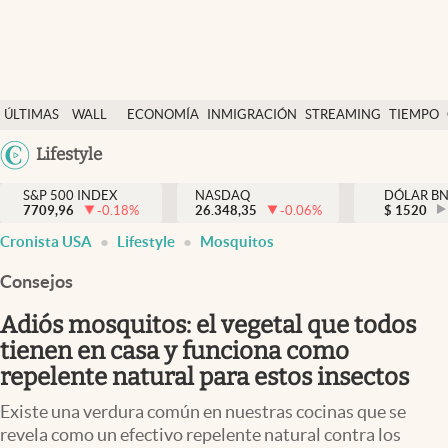
Últimas Noticias
ÚLTIMAS
WALL
ECONOMÍA
INMIGRACIÓN
STREAMING
TIEMPO
Finanzas y economía
NOTICIAS
STREET
Argentina
Lifestyle
Wall Street y dólar
Y
España
Inmigración
DÓLAR
S&P 500 INDEX
NASDAQ
DÓLAR B
7709,96
-0.18
%
26.348,35
-0.06
%
México
$
1520
Trending
Cronista USA
Lifestyle
Mosquitos
USA
Tiempo
Colombia
Consejos
Uruguay
Ciencia y salud
Adiós mosquitos: el vegetal que todos
Espiritual
tienen en casa y funciona como
repelente natural para estos insectos
Streaming
Existe una verdura común en nuestras cocinas que se
PC y mobile
revela como un efectivo repelente natural contra los