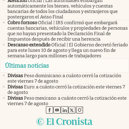
Atención
Oficial | Las autoridades embargan
automáticamente los bienes, vehículos y cuentas
bancarias de todos los ciudadanos y extranjeros que
postergaron el Aviso Final
Cobro forzoso
Oficial | IRS confirmó que embargará
cuentas bancarias, vehículos y propiedades de personas
que no hayan presentado la Declaración Final de
Impuestos después de recibir una herencia
Descanso extendido
Oficial | El Gobierno decretó feriado
para este lunes 10 de agosto y llega un nuevo fin de
semana largo para millones de trabajadores
Últimas noticias
Divisas
Peso dominicano: a cuánto cerró la cotización
este viernes 7 de agosto
Divisas
Euro: a cuánto cerró la cotización este viernes 7
de agosto
Divisas
Peso mexicano: a cuánto cerró la cotización este
viernes 7 de agosto
abre en nueva pestaña
abre en nueva pestaña
abre en nueva pestaña
abre en nueva pestaña
abre en nueva pestaña