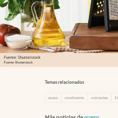
Fuente: Shutterstock
Fuente: Shutterstock
Temas relacionados
queso
condimento
nutrientes
E
Más noticias de
queso