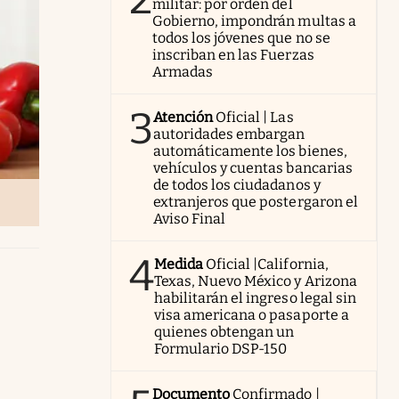
militar: por orden del
Gobierno, impondrán multas a
todos los jóvenes que no se
inscriban en las Fuerzas
Armadas
3
Atención
Oficial | Las
autoridades embargan
automáticamente los bienes,
vehículos y cuentas bancarias
de todos los ciudadanos y
extranjeros que postergaron el
Aviso Final
4
Medida
Oficial |California,
Texas, Nuevo México y Arizona
habilitarán el ingreso legal sin
visa americana o pasaporte a
quienes obtengan un
Formulario DSP-150
Documento
Confirmado |