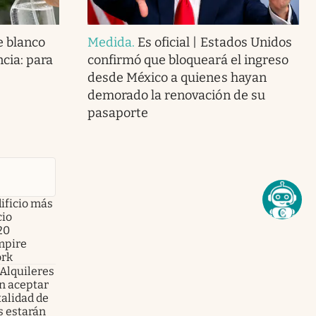
e blanco
Medida
.
Es oficial | Estados Unidos
ncia: para
confirmó que bloqueará el ingreso
desde México a quienes hayan
demorado la renovación de su
pasaporte
ificio más
cio
20
mpire
ork
 Alquileres
en aceptar
talidad de
s estarán