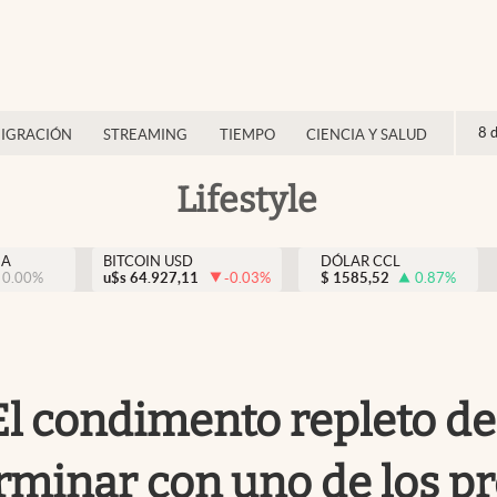
8 
IGRACIÓN
STREAMING
TIEMPO
CIENCIA Y SALUD
Lifestyle
NA
BITCOIN USD
DÓLAR CCL
0.00
%
u$s
64.927,11
-0.03
%
$
1585,52
0.87
%
 El condimento repleto de
rminar con uno de los 