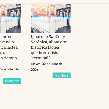
mano de
Igual que SanCor y
e vendió
Verónica, ahora otra
ica láctea
histórica láctea
á a
quedó en crisis
en tiempo
“terminal”
jueves, 02 de Julio de
5 de Julio de
2026
Members
Members