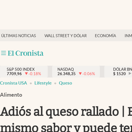
Últimas Noticias
Finanzas y economía
ÚLTIMAS NOTICIAS
WALL STREET Y DÓLAR
ECONOMÍA
INM
Wall Street y dólar
Inmigración
Trending
S&P 500 INDEX
NASDAQ
DÓLAR B
7709,96
-0.18
%
26.348,35
-0.06
%
$
1520
Tiempo
Cronista USA
Lifestyle
Queso
Ciencia y salud
Alimento
Espiritual
Adiós al queso rallado |
Streaming
mismo sabor y puede te
PC y mobile