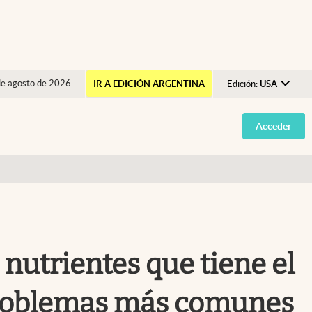
de agosto de 2026
IR A EDICIÓN ARGENTINA
Edición:
USA
Argentina
Acceder
España
México
USA
Colombia
Uruguay
 nutrientes que tiene el
problemas más comunes