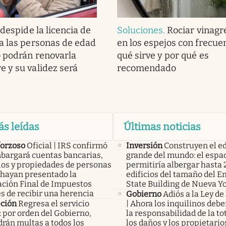
despide la licencia de
Soluciones
.
Rociar vinagr
a las personas de edad
en los espejos con frecue
 podrán renovarla
qué sirve y por qué es
 y su validez será
recomendado
ás leídas
Últimas noticias
forzoso
Oficial | IRS confirmó
Inversión
Construyen el ed
bargará cuentas bancarias,
grande del mundo: el espa
los y propiedades de personas
permitiría albergar hasta 
 hayan presentado la
edificios del tamaño del E
ación Final de Impuestos
State Building de Nueva Y
s de recibir una herencia
Gobierno
Adiós a la Ley de
pción
Regresa el servicio
| Ahora los inquilinos deb
: por orden del Gobierno,
la responsabilidad de la to
rán multas a todos los
los daños y los propietario