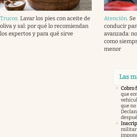
Trucos
.
Lavar los pies con aceite de
Atención
.
Se 
oliva y sal: por qué lo recomiendan
conducir par
los expertos y para qué sirve
avanzada: no
como siempre
menor
Las m
Cobro 
que em
vehícu
que no
Declar
despué
Inscri
militar
impond