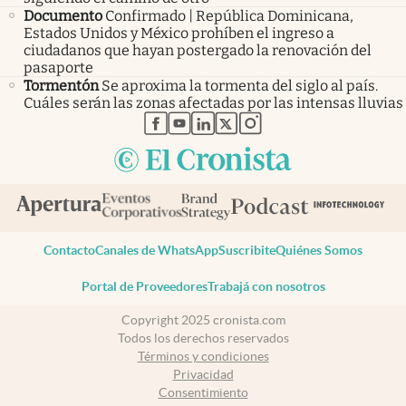
Documento
Confirmado | República Dominicana,
Estados Unidos y México prohíben el ingreso a
ciudadanos que hayan postergado la renovación del
pasaporte
Tormentón
Se aproxima la tormenta del siglo al país.
Cuáles serán las zonas afectadas por las intensas lluvias
abre en nueva pestaña
abre en nueva pestaña
abre en nueva pestaña
abre en nueva pestaña
abre en nueva pestaña
Contacto
Canales de WhatsApp
Suscribite
Quiénes Somos
Portal de Proveedores
Trabajá con nosotros
Copyright 2025 cronista.com
Todos los derechos reservados
Términos y condiciones
Privacidad
Consentimiento