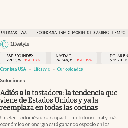
Últimas Noticias
ÚLTIMAS
WALL
ECONOMÍA
INMIGRACIÓN
STREAMING
TIEMPO
Finanzas y economía
NOTICIAS
STREET
Argentina
Lifestyle
Wall Street y dólar
Y
España
Inmigración
DÓLAR
S&P 500 INDEX
NASDAQ
DÓLAR B
7709,96
-0.18
%
26.348,35
-0.06
%
México
$
1520
Trending
Cronista USA
Lifestyle
Curiosidades
USA
Tiempo
Colombia
Soluciones
Uruguay
Ciencia y salud
Adiós a la tostadora: la tendencia que
Espiritual
viene de Estados Unidos y ya la
reemplaza en todas las cocinas
Streaming
Un electrodoméstico compacto, multifuncional y más
PC y mobile
económico en energía está ganando espacio en los