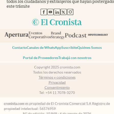
todos los ciudadanos y extranjeros que hayan postergado
este trámite
abre en nueva pestaña
abre en nueva pestaña
abre en nueva pestaña
abre en nueva pestaña
abre en nueva pestaña
Contacto
Canales de WhatsApp
Suscribite
Quiénes Somos
Portal de Proveedores
Trabajá con nosotros
Copyright 2025 cronista.com
Todos los derechos reservados
Términos y condiciones
Privacidad
Consentimiento
Tel:
+54 11 7078-3270
cronista.com
es propiedad de El Cronista Comercial S.A Registro de
propiedad intelectual: 56576959
N° de edición: 10.949 - 6 de agosto de 2026