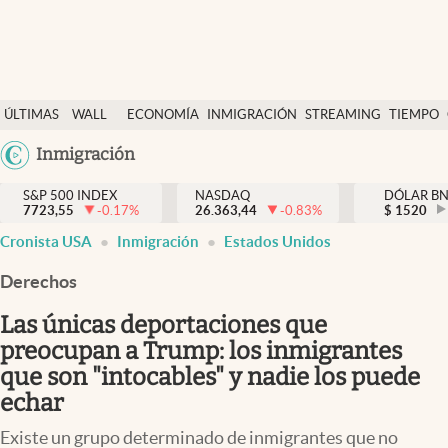
Últimas Noticias
ÚLTIMAS
WALL
ECONOMÍA
INMIGRACIÓN
STREAMING
TIEMPO
Finanzas y economía
NOTICIAS
STREET
Argentina
Inmigración
Wall Street y dólar
Y
España
Inmigración
DÓLAR
S&P 500 INDEX
NASDAQ
DÓLAR B
7723,55
-0.17
%
26.363,44
-0.83
%
México
$
1520
Trending
Cronista USA
Inmigración
Estados Unidos
USA
Tiempo
Colombia
Derechos
Uruguay
Ciencia y salud
Las únicas deportaciones que
Espiritual
preocupan a Trump: los inmigrantes
que son "intocables" y nadie los puede
Streaming
echar
PC y mobile
Existe un grupo determinado de inmigrantes que no