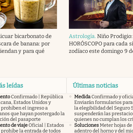
Licuar bicarbonato de
Astrología
.
Niño Prodigio:
scara de banana: por
HORÓSCOPO para cada si
iendan y para qué
zodíaco este domingo 9 d
ás leídas
Últimas noticias
ento
Confirmado | República
Medida
Confirmado y ofici
cana, Estados Unidos y
Enviarán formularios para 
 prohíben el ingreso a
la elegibilidad del Seguro 
anos que hayan postergado la
suspenderán las prestacio
ción del pasaporte
quienes no cumplan los cr
nto de viaje
Oficial | Estados
Soluciones
Meter hojas d
 prohíbe la entrada de todos
adentro del horno y del mi