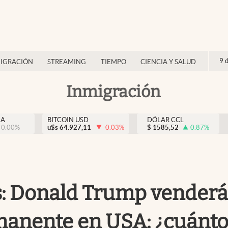
9 
IGRACIÓN
STREAMING
TIEMPO
CIENCIA Y SALUD
Inmigración
NA
BITCOIN USD
DÓLAR CCL
0.00
%
u$s
64.927,11
-0.03
%
$
1585,52
0.87
%
as: Donald Trump vender
rmanente en USA: ¿cuánto