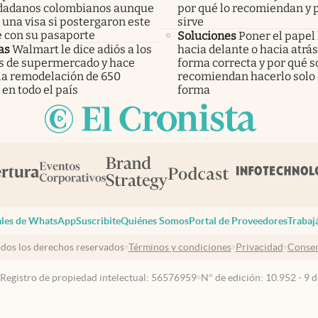
udadanos colombianos aunque
por qué lo recomiendan y 
una visa si postergaron este
sirve
e con su pasaporte
Soluciones
Poner el papel
as
Walmart le dice adiós a los
hacia delante o hacia atrás:
os de supermercado y hace
forma correcta y por qué s
 la remodelación de 650
recomiendan hacerlo solo
 en todo el país
forma
les de WhatsApp
Suscribite
Quiénes Somos
Portal de Proveedores
Trabaj
dos los derechos reservados
Términos y condiciones
Privacidad
Consen
 Registro de propiedad intelectual: 56576959
N° de edición: 10.952 - 9 