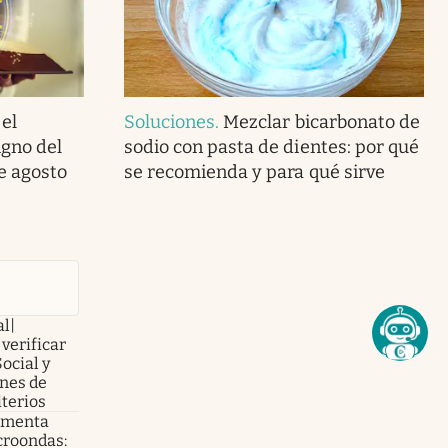
 el
Soluciones
.
Mezclar bicarbonato de
gno del
sodio con pasta de dientes: por qué
e agosto
se recomienda y para qué sirve
al|
verificar
Social y
nes de
iterios
e menta
croondas: