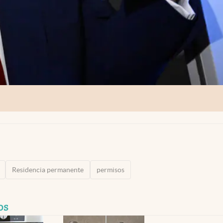
Residencia permanente
permisos
os