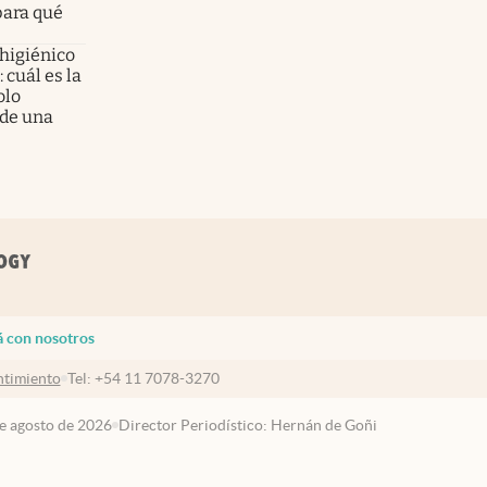
para qué
 higiénico
 cuál es la
olo
 de una
á con nosotros
timiento
Tel:
+54 11 7078-3270
de agosto de 2026
Director Periodístico: Hernán de Goñi