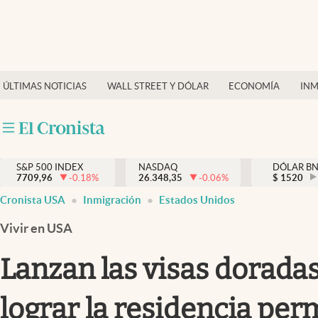
Últimas Noticias
Finanzas y economía
ÚLTIMAS NOTICIAS
WALL STREET Y DÓLAR
ECONOMÍA
INM
Wall Street y dólar
Inmigración
Trending
S&P 500 INDEX
NASDAQ
DÓLAR B
7709,96
-0.18
%
26.348,35
-0.06
%
$
1520
Tiempo
Cronista USA
Inmigración
Estados Unidos
Ciencia y salud
Vivir en USA
Espiritual
Lanzan las visas dorad
Streaming
lograr la residencia pe
PC y mobile