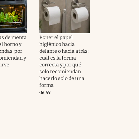
as de menta
Poner el papel
el horno y
higiénico hacia
ondas: por
delante o hacia atrás:
comiendan y
cuál es la forma
irve
correcta y por qué
solo recomiendan
hacerlo solo de una
forma
06:59