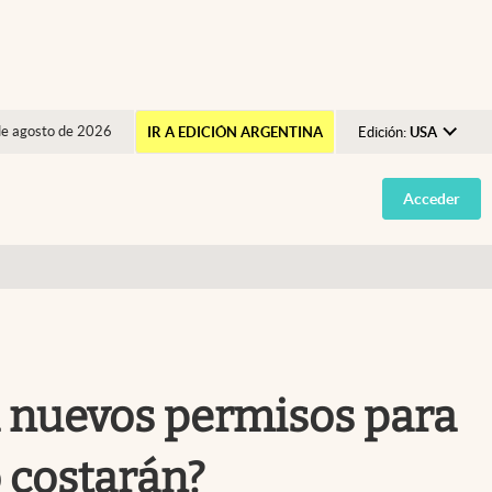
de agosto de 2026
IR A EDICIÓN ARGENTINA
Edición:
USA
Argentina
Acceder
España
México
USA
Colombia
Uruguay
á nuevos permisos para
 costarán?