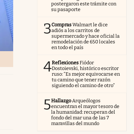
postergaron este trámite con
su pasaporte
3
Compras
Walmart le dice
adiós a los carritos de
supermercado y hace oficial la
remodelación de 650 locales
en todo el país
4
Reflexiones
Fiódor
Dostoievski, histórico escritor
ruso: “Es mejor equivocarse en
tu camino que tener razón
siguiendo el camino de otro”
5
Hallazgo
Arqueólogos
encuentran el mayor tesoro de
la humanidad: recuperan del
fondo del mar una de las 7
maravillas del mundo