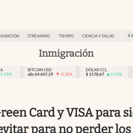
6 
IGRACIÓN
STREAMING
TIEMPO
CIENCIA Y SALUD
Inmigración
NA
BITCOIN USD
DÓLAR CCL
0.33
%
u$s
64.607,29
-0.30
%
$
1578,67
0.33
%
reen Card y VISA para si
evitar para no perder l