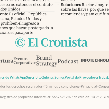
desea no extender el contrato
Soluciones
Rociar vinagre
ados Unidos
sobre las llaves: por qué se
ento
Es oficial | República
recomienda y para qué fu
cana, Estados Unidos y
 prohíben el ingreso a
anos que hayan postergado la
ción del pasaporte
les de WhatsApp
Suscribite
Quiénes Somos
Portal de Proveedores
Trabaj
dos los derechos reservados
Términos y condiciones
Privacidad
Consen
 Registro de propiedad intelectual: 56576959
N° de edición: 10.949 - 6 