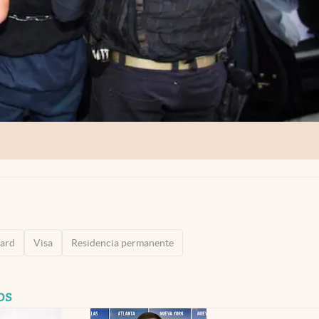
card
Visa
Residencia permanente
os