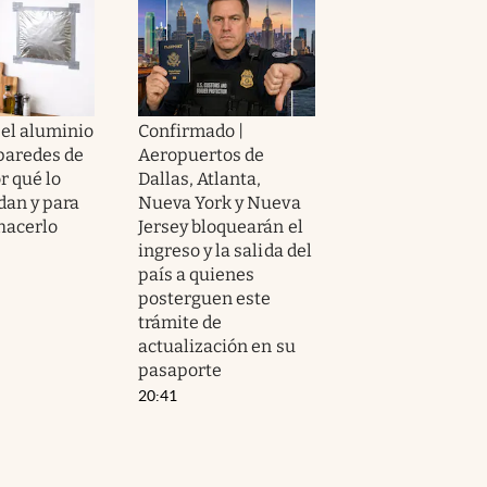
el aluminio
Confirmado |
 paredes de
Aeropuertos de
or qué lo
Dallas, Atlanta,
an y para
Nueva York y Nueva
 hacerlo
Jersey bloquearán el
ingreso y la salida del
país a quienes
posterguen este
trámite de
actualización en su
pasaporte
20:41