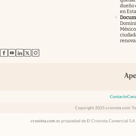
dueño 
en Est
Docum
Domini
México
ciudad
renova
abre en nueva pestaña
abre en nueva pestaña
abre en nueva pestaña
abre en nueva pestaña
abre en nueva pestaña
Contacto
Cana
Copyright 2025 cronista.com
To
cronista.com
es propiedad de El Cronista Comercial S.A
USA