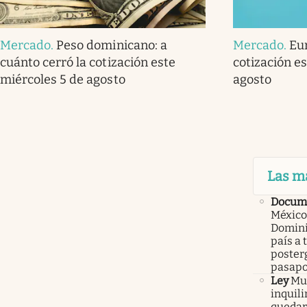
Mercado
.
Peso dominicano: a
Mercado
.
Eur
cuánto cerró la cotización este
cotización e
miércoles 5 de agosto
agosto
Las m
Docume
México
Domini
país a 
poster
pasapo
Ley
Mur
inquil
quedars