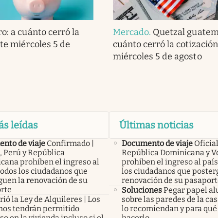
o: a cuánto cerró la
Mercado
.
Quetzal guatema
ste miércoles 5 de
cuánto cerró la cotización
miércoles 5 de agosto
ás leídas
Últimas noticias
nto de viaje
Confirmado |
Documento de viaje
Oficial
, Perú y República
República Dominicana y V
cana prohíben el ingreso al
prohíben el ingreso al país
todos los ciudadanos que
los ciudadanos que poster
guen la renovación de su
renovación de su pasapor
rte
Soluciones
Pegar papel a
ió la Ley de Alquileres | Los
sobre las paredes de la cas
inos tendrán permitido
lo recomiendan y para qué 
e en la vivienda incluso si el
hacerlo