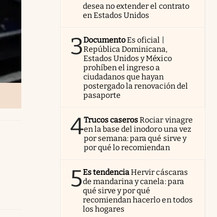
desea no extender el contrato
en Estados Unidos
3
Documento
Es oficial |
República Dominicana,
Estados Unidos y México
prohíben el ingreso a
ciudadanos que hayan
postergado la renovación del
pasaporte
4
Trucos caseros
Rociar vinagre
en la base del inodoro una vez
por semana: para qué sirve y
por qué lo recomiendan
5
Es tendencia
Hervir cáscaras
de mandarina y canela: para
qué sirve y por qué
recomiendan hacerlo en todos
los hogares