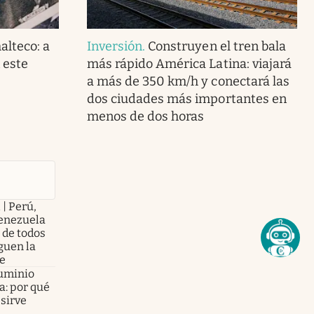
lteco: a
Inversión
.
Construyen el tren bala
 este
más rápido América Latina: viajará
a más de 350 km/h y conectará las
dos ciudades más importantes en
menos de dos horas
 | Perú,
enezuela
 de todos
guen la
te
luminio
a: por qué
sirve