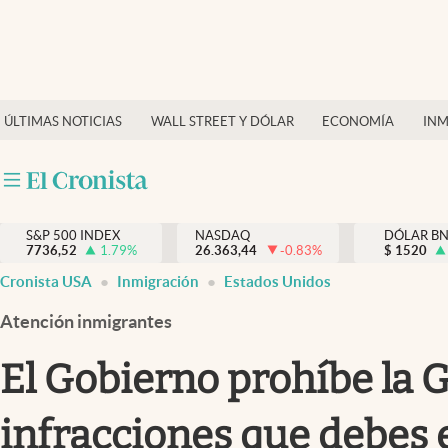
Últimas Noticias
Finanzas y economía
ÚLTIMAS NOTICIAS
WALL STREET Y DÓLAR
ECONOMÍA
INM
Wall Street y dólar
Inmigración
Trending
S&P 500 INDEX
NASDAQ
DÓLAR B
7736,52
1.79
%
26.363,44
-0.83
%
$
1520
Tiempo
Cronista USA
Inmigración
Estados Unidos
Ciencia y salud
Atención inmigrantes
Espiritual
El Gobierno prohíbe la G
Streaming
infracciones que debes 
PC y mobile