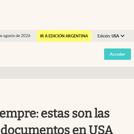
de agosto de 2026
IR A EDICIÓN ARGENTINA
Edición:
USA
Argentina
Acceder
España
México
USA
Colombia
Uruguay
empre: estas son las
os documentos en USA