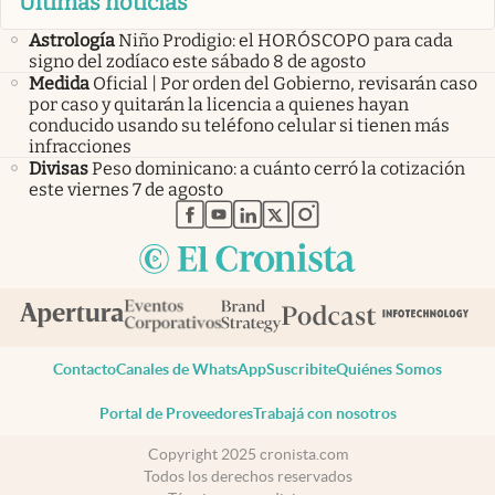
Últimas noticias
Astrología
Niño Prodigio: el HORÓSCOPO para cada
signo del zodíaco este sábado 8 de agosto
Medida
Oficial | Por orden del Gobierno, revisarán caso
por caso y quitarán la licencia a quienes hayan
conducido usando su teléfono celular si tienen más
infracciones
Divisas
Peso dominicano: a cuánto cerró la cotización
este viernes 7 de agosto
abre en nueva pestaña
abre en nueva pestaña
abre en nueva pestaña
abre en nueva pestaña
abre en nueva pestaña
Contacto
Canales de WhatsApp
Suscribite
Quiénes Somos
Portal de Proveedores
Trabajá con nosotros
Copyright 2025 cronista.com
Todos los derechos reservados