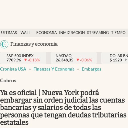
Últimas Noticias
ÚLTIMAS
WALL
ECONOMÍA
INMIGRACIÓN
STREAMING
TIEMPO
Finanzas y economía
NOTICIAS
STREET
Argentina
Finanzas y economía
Wall Street y dólar
Y
España
Inmigración
DÓLAR
S&P 500 INDEX
NASDAQ
DÓLAR B
7709,96
-0.18
%
26.348,35
-0.06
%
México
$
1520
Trending
Cronista USA
Finanzas Y Economía
Embargos
USA
Tiempo
Colombia
Cobros
Uruguay
Ciencia y salud
Ya es oficial | Nueva York podrá
Espiritual
embargar sin orden judicial las cuentas
bancarias y salarios de todas las
Streaming
personas que tengan deudas tributarias
PC y mobile
estatales