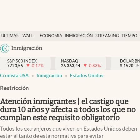
Últimas Noticias
ÚLTIMAS
WALL
ECONOMÍA
INMIGRACIÓN
STREAMING
TIEMPO
Finanzas y economía
NOTICIAS
STREET
Argentina
Inmigración
Wall Street y dólar
Y
España
Inmigración
DÓLAR
S&P 500 INDEX
NASDAQ
DÓLAR B
7723,55
-0.17
%
26.363,44
-0.83
%
México
$
1520
Trending
Cronista USA
Inmigración
Estados Unidos
USA
Tiempo
Colombia
Restricción
Uruguay
Ciencia y salud
Atención inmigrantes | el castigo que
Espiritual
dura 10 años y afecta a todos los que no
cumplan este requisito obligatorio
Streaming
Todos los extranjeros que viven en Estados Unidos deben
PC y mobile
estar al tanto de esta normativa para evitar