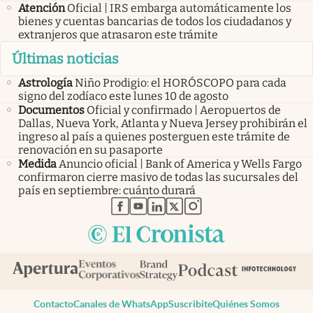
Atención
Oficial | IRS embarga automáticamente los
bienes y cuentas bancarias de todos los ciudadanos y
extranjeros que atrasaron este trámite
Últimas noticias
Astrología
Niño Prodigio: el HORÓSCOPO para cada
signo del zodíaco este lunes 10 de agosto
Documentos
Oficial y confirmado | Aeropuertos de
Dallas, Nueva York, Atlanta y Nueva Jersey prohibirán el
ingreso al país a quienes posterguen este trámite de
renovación en su pasaporte
Medida
Anuncio oficial | Bank of America y Wells Fargo
confirmaron cierre masivo de todas las sucursales del
país en septiembre: cuánto durará
abre en nueva pestaña
abre en nueva pestaña
abre en nueva pestaña
abre en nueva pestaña
abre en nueva pestaña
Contacto
Canales de WhatsApp
Suscribite
Quiénes Somos