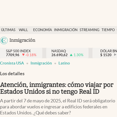
Últimas Noticias
ÚLTIMAS
WALL
ECONOMÍA
INMIGRACIÓN
STREAMING
TIEMPO
Finanzas y economía
NOTICIAS
STREET
Argentina
Inmigración
Wall Street y dólar
Y
España
Inmigración
DÓLAR
S&P 500 INDEX
NASDAQ
DÓLAR B
7709,96
-0.18
%
26.690,62
1.30
%
México
$
1520
Trending
Cronista USA
Inmigración
Latino
USA
Tiempo
Colombia
Los detalles
Uruguay
Ciencia y salud
Atención, inmigrantes: cómo viajar por
Espiritual
Estados Unidos si no tengo Real ID
Streaming
A partir del 7 de mayo de 2025, el Real ID será obligatorio
para abordar vuelos e ingresar a edificios federales en
PC y mobile
Estados Unidos. ¿Qué debes saber?