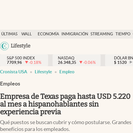
Últimas Noticias
ÚLTIMAS
WALL
ECONOMÍA
INMIGRACIÓN
STREAMING
TIEMPO
Finanzas y economía
NOTICIAS
STREET
Argentina
Lifestyle
Wall Street y dólar
Y
España
Inmigración
DÓLAR
S&P 500 INDEX
NASDAQ
DÓLAR B
7709,96
-0.18
%
26.348,35
-0.06
%
México
$
1520
Trending
Cronista USA
Lifestyle
Empleo
USA
Tiempo
Colombia
Empleos
Uruguay
Ciencia y salud
Empresa de Texas paga hasta USD 5.220
Espiritual
al mes a hispanohablantes sin
experiencia previa
Streaming
Qué puestos se buscan cubrir y cómo postularse. Grandes
PC y mobile
beneficios para los empleados.