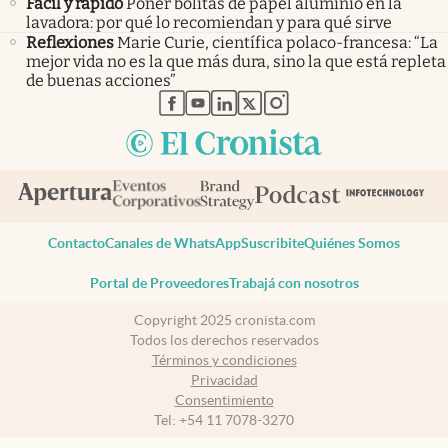
Fácil y rápido
Poner bolitas de papel aluminio en la
lavadora: por qué lo recomiendan y para qué sirve
Reflexiones
Marie Curie, científica polaco-francesa: “La
mejor vida no es la que más dura, sino la que está repleta
de buenas acciones”
abre en nueva pestaña
abre en nueva pestaña
abre en nueva pestaña
abre en nueva pestaña
abre en nueva pestaña
Contacto
Canales de WhatsApp
Suscribite
Quiénes Somos
Portal de Proveedores
Trabajá con nosotros
Copyright 2025 cronista.com
Todos los derechos reservados
Términos y condiciones
Privacidad
Consentimiento
Tel:
+54 11 7078-3270