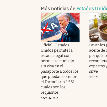
Más noticias de
Estados Unid
Oficial | Estados
Lavar los 
Unidos permite la
aceite de o
estadía legal con
por qué lo
permiso de trabajo
recomiend
sin visa en el
expertos 
pasaporte a todos los
sirve
que puedan obtener
11:14
el Formulario I-551:
cuáles son los
requisitos
hace 46 min