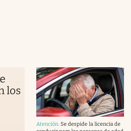
de
n los
Atención
.
Se despide la licencia de