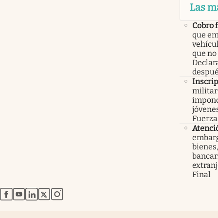
Las m
Cobro 
que em
vehícu
que no
Declar
despué
Inscri
militar
impond
jóvenes
Fuerza
Atenci
embarg
bienes,
bancari
extranj
Final
abre en nueva pestaña
abre en nueva pestaña
abre en nueva pestaña
abre en nueva pestaña
abre en nueva pestaña