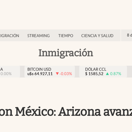
8 
IGRACIÓN
STREAMING
TIEMPO
CIENCIA Y SALUD
Inmigración
NA
BITCOIN USD
DÓLAR CCL
0.00
%
u$s
64.927,11
-0.03
%
$
1585,52
0.87
%
con México: Arizona avanz