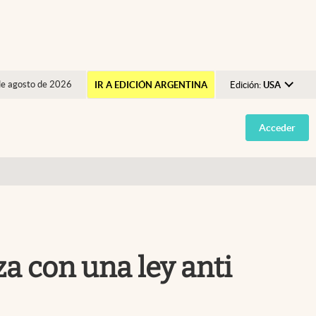
de agosto de 2026
IR A EDICIÓN ARGENTINA
Edición:
USA
Argentina
Acceder
España
México
USA
Colombia
Uruguay
a con una ley anti