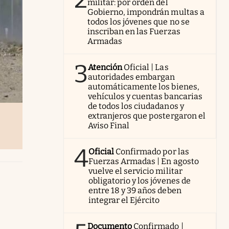
militar: por orden del
Gobierno, impondrán multas a
todos los jóvenes que no se
inscriban en las Fuerzas
Armadas
3
Atención
Oficial | Las
autoridades embargan
automáticamente los bienes,
vehículos y cuentas bancarias
de todos los ciudadanos y
extranjeros que postergaron el
Aviso Final
4
Oficial
Confirmado por las
Fuerzas Armadas | En agosto
vuelve el servicio militar
obligatorio y los jóvenes de
entre 18 y 39 años deben
integrar el Ejército
Documento
Confirmado |