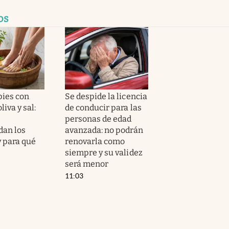
os
pies con
Se despide la licencia
liva y sal:
de conducir para las
personas de edad
an los
avanzada: no podrán
y para qué
renovarla como
siempre y su validez
será menor
11:03