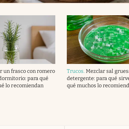
r un frasco con romero
Trucos
.
Mezclar sal grues
 dormitorio: para qué
detergente: para qué sirv
qué lo recomiendan
qué muchos lo recomien