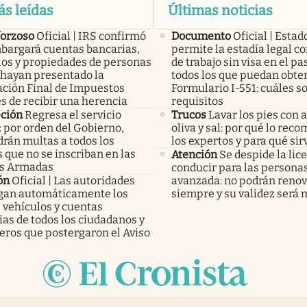
ás leídas
Últimas noticias
forzoso
Oficial | IRS confirmó
Documento
Oficial | Esta
bargará cuentas bancarias,
permite la estadía legal c
los y propiedades de personas
de trabajo sin visa en el p
 hayan presentado la
todos los que puedan obten
ación Final de Impuestos
Formulario I-551: cuáles so
s de recibir una herencia
requisitos
pción
Regresa el servicio
Trucos
Lavar los pies con 
: por orden del Gobierno,
oliva y sal: por qué lo rec
rán multas a todos los
los expertos y para qué sir
 que no se inscriban en las
Atención
Se despide la lic
s Armadas
conducir para las persona
ón
Oficial | Las autoridades
avanzada: no podrán reno
an automáticamente los
siempre y su validez será
 vehículos y cuentas
as de todos los ciudadanos y
eros que postergaron el Aviso