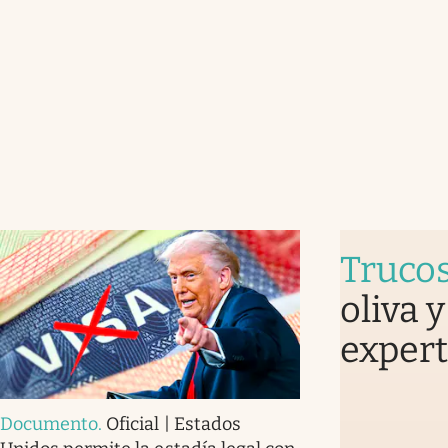
Truco
oliva 
expert
Documento
.
Oficial | Estados