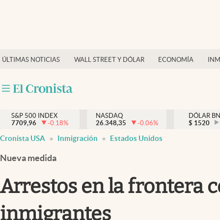
Últimas Noticias
Finanzas y economía
ÚLTIMAS NOTICIAS
WALL STREET Y DÓLAR
ECONOMÍA
INM
Wall Street y dólar
Inmigración
Trending
S&P 500 INDEX
NASDAQ
DÓLAR B
7709,96
-0.18
%
26.348,35
-0.06
%
$
1520
Tiempo
Cronista USA
Inmigración
Estados Unidos
Ciencia y salud
Nueva medida
Espiritual
Arrestos en la frontera 
Streaming
inmigrantes
PC y mobile