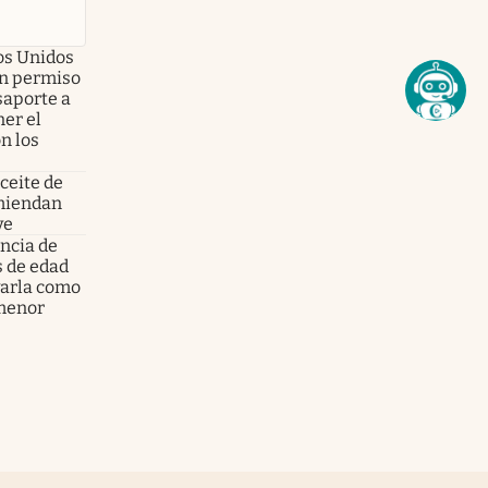
dos Unidos
on permiso
asaporte a
er el
n los
aceite de
omiendan
ve
encia de
s de edad
varla como
 menor