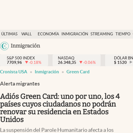
Últimas Noticias
ÚLTIMAS
WALL
ECONOMÍA
INMIGRACIÓN
STREAMING
TIEMPO
Finanzas y economía
NOTICIAS
STREET
Argentina
Inmigración
Wall Street y dólar
Y
España
Inmigración
DÓLAR
S&P 500 INDEX
NASDAQ
DÓLAR B
7709,96
-0.18
%
26.348,35
-0.06
%
México
$
1520
Trending
Cronista USA
Inmigración
Green Card
USA
Tiempo
Colombia
Alerta migrantes
Uruguay
Ciencia y salud
Adiós Green Card: uno por uno, los 4
Espiritual
países cuyos ciudadanos no podrán
renovar su residencia en Estados
Streaming
Unidos
PC y mobile
La suspensión del Parole Humanitario afecta a los