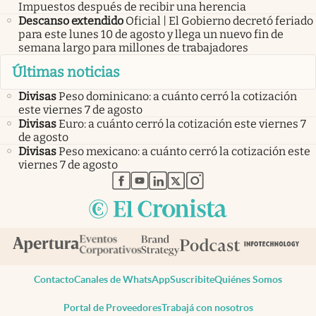
Impuestos después de recibir una herencia
Descanso extendido
Oficial | El Gobierno decretó feriado
para este lunes 10 de agosto y llega un nuevo fin de
semana largo para millones de trabajadores
Últimas noticias
Divisas
Peso dominicano: a cuánto cerró la cotización
este viernes 7 de agosto
Divisas
Euro: a cuánto cerró la cotización este viernes 7
de agosto
Divisas
Peso mexicano: a cuánto cerró la cotización este
viernes 7 de agosto
abre en nueva pestaña
abre en nueva pestaña
abre en nueva pestaña
abre en nueva pestaña
abre en nueva pestaña
Contacto
Canales de WhatsApp
Suscribite
Quiénes Somos
Portal de Proveedores
Trabajá con nosotros