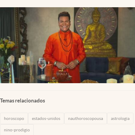
Lifestyle
USA
Temas relacionados
horoscopo
estados-unidos
nauthoroscopousa
astrologia
nino-prodigio