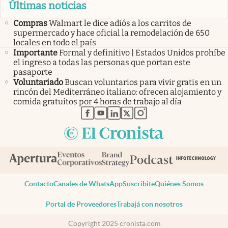
Últimas noticias
Compras
Walmart le dice adiós a los carritos de
supermercado y hace oficial la remodelación de 650
locales en todo el país
Importante
Formal y definitivo | Estados Unidos prohíbe
el ingreso a todas las personas que portan este
pasaporte
Voluntariado
Buscan voluntarios para vivir gratis en un
rincón del Mediterráneo italiano: ofrecen alojamiento y
comida gratuitos por 4 horas de trabajo al día
abre en nueva pestaña
abre en nueva pestaña
abre en nueva pestaña
abre en nueva pestaña
abre en nueva pestaña
Contacto
Canales de WhatsApp
Suscribite
Quiénes Somos
Portal de Proveedores
Trabajá con nosotros
Copyright 2025 cronista.com