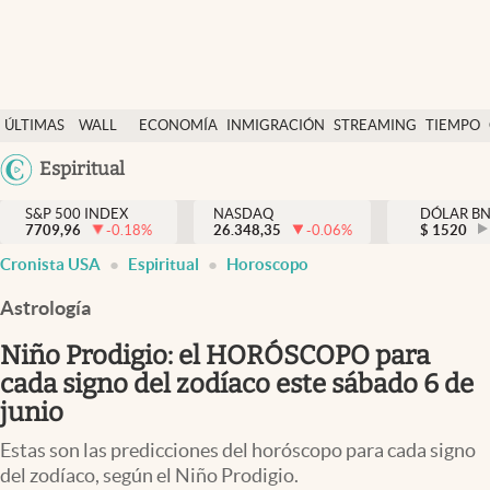
Últimas Noticias
ÚLTIMAS
WALL
ECONOMÍA
INMIGRACIÓN
STREAMING
TIEMPO
Finanzas y economía
NOTICIAS
STREET
Argentina
Espiritual
Wall Street y dólar
Y
España
Inmigración
DÓLAR
S&P 500 INDEX
NASDAQ
DÓLAR B
7709,96
-0.18
%
26.348,35
-0.06
%
México
$
1520
Trending
Cronista USA
Espiritual
Horoscopo
USA
Tiempo
Colombia
Astrología
Uruguay
Ciencia y salud
Niño Prodigio: el HORÓSCOPO para
Espiritual
cada signo del zodíaco este sábado 6 de
junio
Streaming
Estas son las predicciones del horóscopo para cada signo
PC y mobile
del zodíaco, según el Niño Prodigio.