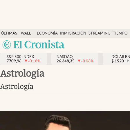
Últimas Noticias
ÚLTIMAS
WALL
ECONOMÍA
INMIGRACIÓN
STREAMING
TIEMPO
Finanzas y economía
NOTICIAS
STREET
Argentina
Wall Street y dólar
Y
España
Inmigración
DÓLAR
S&P 500 INDEX
NASDAQ
DÓLAR B
7709,96
-0.18
%
26.348,35
-0.06
%
México
$
1520
Trending
USA
Astrología
Tiempo
Colombia
Astrología
Uruguay
Ciencia y salud
Espiritual
Streaming
PC y mobile