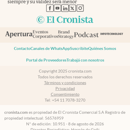
siempre y su validez será menor
abre en nueva pestaña
abre en nueva pestaña
abre en nueva pestaña
abre en nueva pestaña
abre en nueva pestaña
Contacto
Canales de WhatsApp
Suscribite
Quiénes Somos
Portal de Proveedores
Trabajá con nosotros
Copyright 2025 cronista.com
Todos los derechos reservados
Términos y condiciones
Privacidad
Consentimiento
Tel:
+54 11 7078-3270
cronista.com
es propiedad de El Cronista Comercial S.A Registro de
propiedad intelectual: 56576959
N° de edición: 10.951 - 8 de agosto de 2026
Director Periodístico: Hernán de Goñi