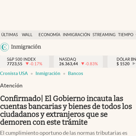
Últimas Noticias
ÚLTIMAS
WALL
ECONOMÍA
INMIGRACIÓN
STREAMING
TIEMPO
Finanzas y economía
NOTICIAS
STREET
Argentina
Inmigración
Wall Street y dólar
Y
España
Inmigración
DÓLAR
S&P 500 INDEX
NASDAQ
DÓLAR B
7723,55
-0.17
%
26.363,44
-0.83
%
México
$
1520
Trending
Cronista USA
Inmigración
Bancos
USA
Tiempo
Colombia
Atención
Uruguay
Ciencia y salud
Confirmado| El Gobierno incauta las
Espiritual
cuentas bancarias y bienes de todos los
ciudadanos y extranjeros que se
Streaming
demoren con este trámite
PC y mobile
El cumplimiento oportuno de las normas tributarias es