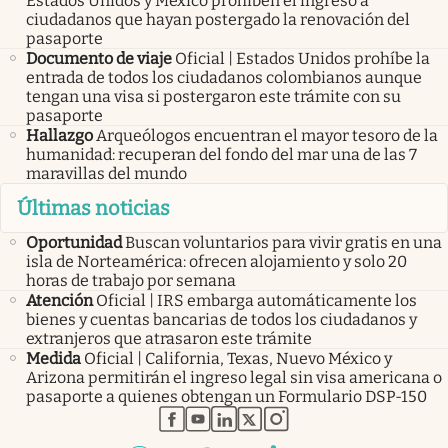
Estados Unidos y México prohíben el ingreso a
ciudadanos que hayan postergado la renovación del
pasaporte
Documento de viaje
Oficial | Estados Unidos prohíbe la
entrada de todos los ciudadanos colombianos aunque
tengan una visa si postergaron este trámite con su
pasaporte
Hallazgo
Arqueólogos encuentran el mayor tesoro de la
humanidad: recuperan del fondo del mar una de las 7
maravillas del mundo
Últimas noticias
Oportunidad
Buscan voluntarios para vivir gratis en una
isla de Norteamérica: ofrecen alojamiento y solo 20
horas de trabajo por semana
Atención
Oficial | IRS embarga automáticamente los
bienes y cuentas bancarias de todos los ciudadanos y
extranjeros que atrasaron este trámite
Medida
Oficial | California, Texas, Nuevo México y
Arizona permitirán el ingreso legal sin visa americana o
pasaporte a quienes obtengan un Formulario DSP-150
abre en nueva pestaña
abre en nueva pestaña
abre en nueva pestaña
abre en nueva pestaña
abre en nueva pestaña