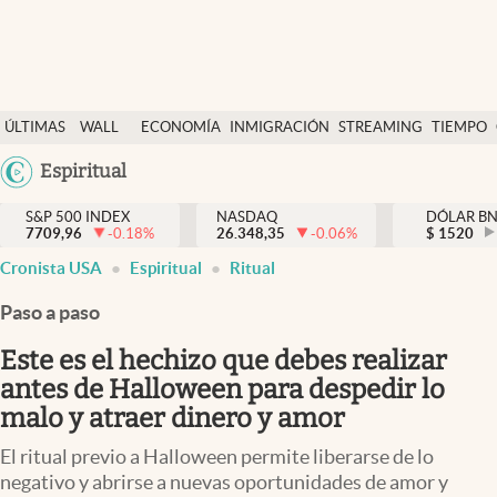
Últimas Noticias
ÚLTIMAS
WALL
ECONOMÍA
INMIGRACIÓN
STREAMING
TIEMPO
Finanzas y economía
NOTICIAS
STREET
Argentina
Espiritual
Wall Street y dólar
Y
España
Inmigración
DÓLAR
S&P 500 INDEX
NASDAQ
DÓLAR B
7709,96
-0.18
%
26.348,35
-0.06
%
México
$
1520
Trending
Cronista USA
Espiritual
Ritual
USA
Tiempo
Colombia
Paso a paso
Uruguay
Ciencia y salud
Este es el hechizo que debes realizar
Espiritual
antes de Halloween para despedir lo
malo y atraer dinero y amor
Streaming
El ritual previo a Halloween permite liberarse de lo
PC y mobile
negativo y abrirse a nuevas oportunidades de amor y