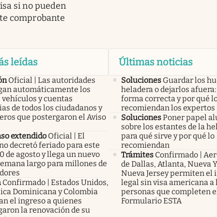
isa si no pueden
ste comprobante
ás leídas
Últimas noticias
ón
Oficial | Las autoridades
Soluciones
Guardar los hu
an automáticamente los
heladera o dejarlos afuera: 
 vehículos y cuentas
forma correcta y por qué l
as de todos los ciudadanos y
recomiendan los expertos
eros que postergaron el Aviso
Soluciones
Poner papel a
sobre los estantes de la he
so extendido
Oficial | El
para qué sirve y por qué lo
no decretó feriado para este
recomiendan
0 de agosto y llega un nuevo
Trámites
Confirmado | Ae
 semana largo para millones de
de Dallas, Atlanta, Nueva Y
adores
Nueva Jersey permiten el 
a
Confirmado | Estados Unidos,
legal sin visa americana a 
ica Dominicana y Colombia
personas que completen e
an el ingreso a quienes
Formulario ESTA
garon la renovación de su