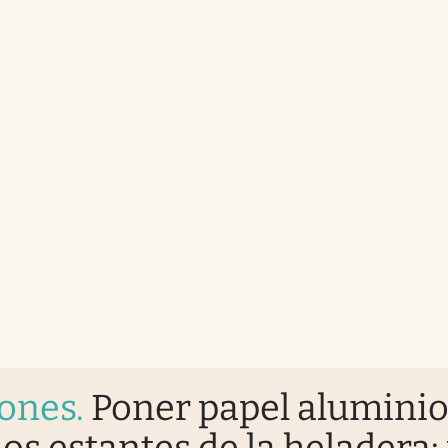
iones
.
Poner papel alumini