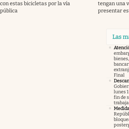
con estas bicicletas por la vía
tengan una v
pública
presentar e
Las m
Atenci
embarg
bienes,
bancari
extranj
Final
Descan
Gobier
lunes 1
fin de
trabaj
Medid
Repúbl
bloque
poster