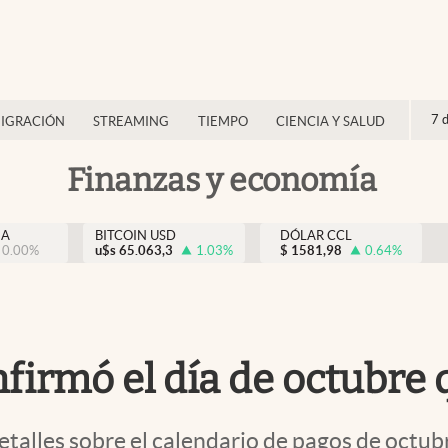
7 
IGRACIÓN
STREAMING
TIEMPO
CIENCIA Y SALUD
Finanzas y economía
NA
BITCOIN USD
DÓLAR CCL
0.00
%
u$s
65.063,3
1.03
%
$
1581,98
0.64
%
nfirmó el día de octubre
etalles sobre el calendario de pagos de octub