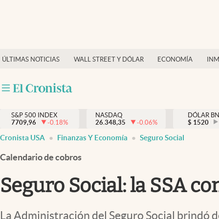
Últimas Noticias
Finanzas y economía
ÚLTIMAS NOTICIAS
WALL STREET Y DÓLAR
ECONOMÍA
INM
Wall Street y dólar
Inmigración
Trending
S&P 500 INDEX
NASDAQ
DÓLAR B
7709,96
-0.18
%
26.348,35
-0.06
%
$
1520
Tiempo
Cronista USA
Finanzas Y Economía
Seguro Social
Ciencia y salud
Calendario de cobros
Espiritual
Seguro Social: la SSA co
Streaming
PC y mobile
La Administración del Seguro Social brindó d