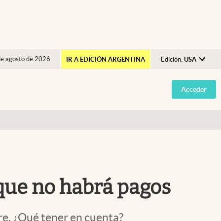
de agosto de 2026
IR A EDICIÓN ARGENTINA
Edición:
USA
Argentina
Acceder
España
México
USA
Colombia
Uruguay
 que no habrá pagos
re. ¿Qué tener en cuenta?