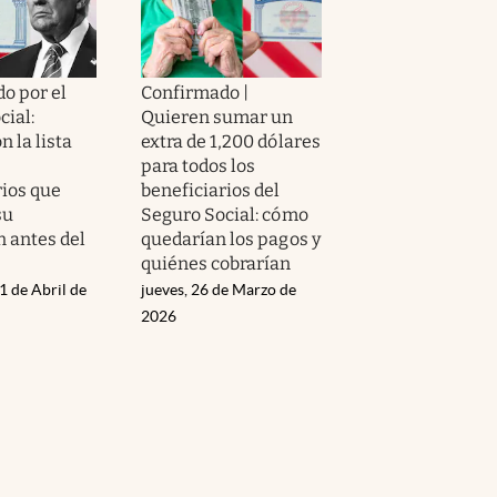
o por el
Confirmado |
cial:
Quieren sumar un
 la lista
extra de 1,200 dólares
para todos los
rios que
beneficiarios del
su
Seguro Social: cómo
n antes del
quedarían los pagos y
quiénes cobrarían
1 de Abril de
jueves, 26 de Marzo de
2026