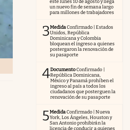
este lunes 10 de agosto y llega
un nuevo fin de semana largo
para millones de trabajadores
3
Medida
Confirmado | Estados
Unidos, República
Dominicana y Colombia
bloquean el ingreso a quienes
postergaron la renovación de
su pasaporte
4
Documento
Confirmado |
República Dominicana,
México y Panamá prohíben el
ingreso al país a todos los
ciudadanos que posterguen la
renovación de su pasaporte
5
Medida
Confirmado | Nueva
York, Los Ángeles, Houston y
San Antonio prohibirán la
licencia de conducir a quienes