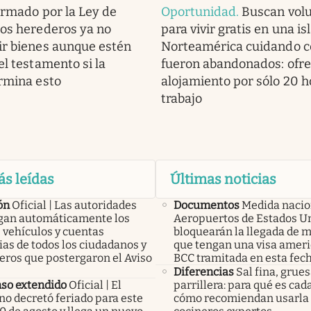
irmado por la Ley de
Oportunidad
.
Buscan volu
los herederos ya no
para vivir gratis en una is
ir bienes aunque estén
Norteamérica cuidando c
el testamento si la
fueron abandonados: ofr
ermina esto
alojamiento por sólo 20 h
trabajo
ás leídas
Últimas noticias
ón
Oficial | Las autoridades
Documentos
Medida nacio
an automáticamente los
Aeropuertos de Estados U
 vehículos y cuentas
bloquearán la llegada de 
as de todos los ciudadanos y
que tengan una visa ameri
eros que postergaron el Aviso
BCC tramitada en esta fec
Diferencias
Sal fina, grues
so extendido
Oficial | El
parrillera: para qué es cad
no decretó feriado para este
cómo recomiendan usarla 