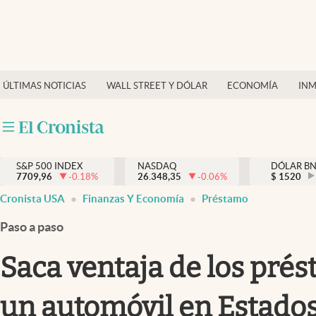
Últimas Noticias
Finanzas y economía
ÚLTIMAS NOTICIAS
WALL STREET Y DÓLAR
ECONOMÍA
INM
Wall Street y dólar
Inmigración
Trending
S&P 500 INDEX
NASDAQ
DÓLAR B
7709,96
-0.18
%
26.348,35
-0.06
%
$
1520
Tiempo
Cronista USA
Finanzas Y Economía
Préstamo
Ciencia y salud
Paso a paso
Espiritual
Saca ventaja de los pré
Streaming
un automóvil en Estado
PC y mobile