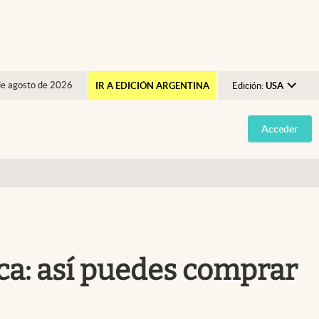
de agosto de 2026
IR A EDICIÓN ARGENTINA
Edición:
USA
Argentina
Acceder
España
México
USA
Colombia
Uruguay
ca: así puedes comprar