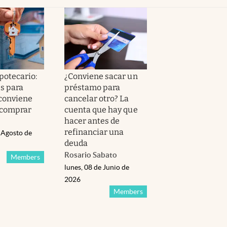
potecario:
¿Conviene sacar un
es para
préstamo para
 conviene
cancelar otro? La
 comprar
cuenta que hay que
hacer antes de
refinanciar una
 Agosto de
deuda
Rosario Sabato
Members
lunes, 08 de Junio de
2026
Members