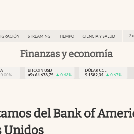
7 
IGRACIÓN
STREAMING
TIEMPO
CIENCIA Y SALUD
Finanzas y economía
NA
BITCOIN USD
DÓLAR CCL
0.00
%
u$s
64.678,75
0.43
%
$
1582,34
0.67
%
stamos del Bank of Ameri
s Unidos