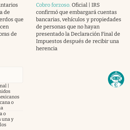
ntarios
Cobro forzoso
.
Oficial | IRS
la de
confirmó que embargará cuentas
erdos que
bancarias, vehículos y propiedades
ecen
de personas que no hayan
oras de
presentado la Declaración Final de
Impuestos después de recibir una
herencia
nal |
nidos
mexicanos
cana o
ha
a o
a una y
los