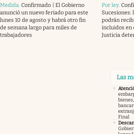
Medida
.
Confirmado | El Gobierno
Por ley
.
Conf
anunció un nuevo feriado para este
Sucesiones: 
lunes 10 de agosto y habrá otro fin
podrán recib
de semana largo para miles de
incluidos en 
trabajadores
Justicia det
Las m
Atenci
embarg
bienes,
bancari
extranj
Final
Descan
Gobier