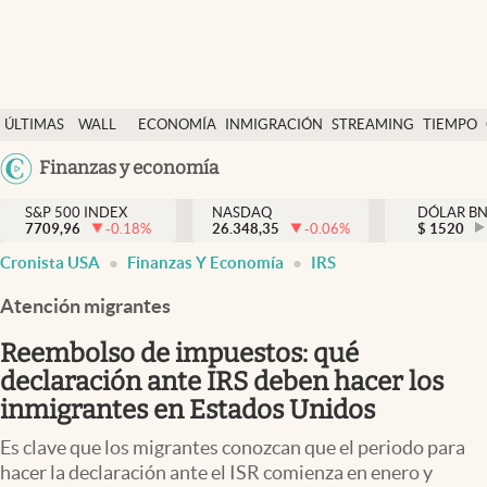
Últimas Noticias
ÚLTIMAS
WALL
ECONOMÍA
INMIGRACIÓN
STREAMING
TIEMPO
Finanzas y economía
NOTICIAS
STREET
Argentina
Finanzas y economía
Wall Street y dólar
Y
España
Inmigración
DÓLAR
S&P 500 INDEX
NASDAQ
DÓLAR B
7709,96
-0.18
%
26.348,35
-0.06
%
México
$
1520
Trending
Cronista USA
Finanzas Y Economía
IRS
USA
Tiempo
Colombia
Atención migrantes
Uruguay
Ciencia y salud
Reembolso de impuestos: qué
Espiritual
declaración ante IRS deben hacer los
inmigrantes en Estados Unidos
Streaming
Es clave que los migrantes conozcan que el periodo para
PC y mobile
hacer la declaración ante el ISR comienza en enero y