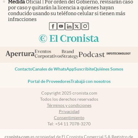
Medida
Oficial | Por orden del Gobierno, revisarán caso
por caso y quitarán la licencia a quienes hayan
conducido usando su teléfono celular si tienen más
infracciones
abre en nueva pestaña
abre en nueva pestaña
abre en nueva pestaña
abre en nueva pestaña
abre en nueva pestaña
Contacto
Canales de WhatsApp
Suscribite
Quiénes Somos
Portal de Proveedores
Trabajá con nosotros
Copyright 2025 cronista.com
Todos los derechos reservados
Términos y condiciones
Privacidad
Consentimiento
Tel:
+54 11 7078-3270
cronista.com
es propiedad de El Cronista Comercial S.A Registro de