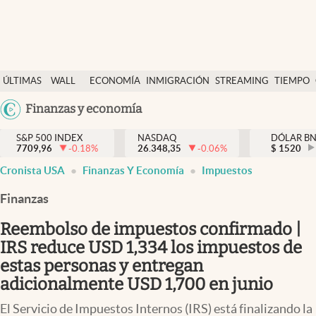
Últimas Noticias
ÚLTIMAS
WALL
ECONOMÍA
INMIGRACIÓN
STREAMING
TIEMPO
Finanzas y economía
NOTICIAS
STREET
Argentina
Finanzas y economía
Wall Street y dólar
Y
España
Inmigración
DÓLAR
S&P 500 INDEX
NASDAQ
DÓLAR B
7709,96
-0.18
%
26.348,35
-0.06
%
México
$
1520
Trending
Cronista USA
Finanzas Y Economía
Impuestos
USA
Tiempo
Colombia
Finanzas
Uruguay
Ciencia y salud
Reembolso de impuestos confirmado |
Espiritual
IRS reduce USD 1,334 los impuestos de
estas personas y entregan
Streaming
adicionalmente USD 1,700 en junio
PC y mobile
El Servicio de Impuestos Internos (IRS) está finalizando la