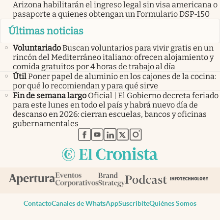
Arizona habilitarán el ingreso legal sin visa americana o
pasaporte a quienes obtengan un Formulario DSP-150
Últimas noticias
Voluntariado
Buscan voluntarios para vivir gratis en un
rincón del Mediterráneo italiano: ofrecen alojamiento y
comida gratuitos por 4 horas de trabajo al día
Útil
Poner papel de aluminio en los cajones de la cocina:
por qué lo recomiendan y para qué sirve
Fin de semana largo
Oficial | El Gobierno decreta feriado
para este lunes en todo el país y habrá nuevo día de
descanso en 2026: cierran escuelas, bancos y oficinas
gubernamentales
abre en nueva pestaña
abre en nueva pestaña
abre en nueva pestaña
abre en nueva pestaña
abre en nueva pestaña
Contacto
Canales de WhatsApp
Suscribite
Quiénes Somos