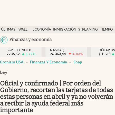
Últimas Noticias
ÚLTIMAS
WALL
ECONOMÍA
INMIGRACIÓN
STREAMING
TIEMPO
Finanzas y economía
NOTICIAS
STREET
Argentina
Finanzas y economía
Wall Street y dólar
Y
España
Inmigración
DÓLAR
S&P 500 INDEX
NASDAQ
DÓLAR B
7736,52
1.79
%
26.363,44
-0.83
%
México
$
1520
Trending
Cronista USA
Finanzas Y Economía
Snap
USA
Tiempo
Colombia
Ley
Uruguay
Ciencia y salud
Oficial y confirmado | Por orden del
Espiritual
Gobierno, recortan las tarjetas de todas
estas personas en abril y ya no volverán
Streaming
a recibir la ayuda federal más
PC y mobile
importante