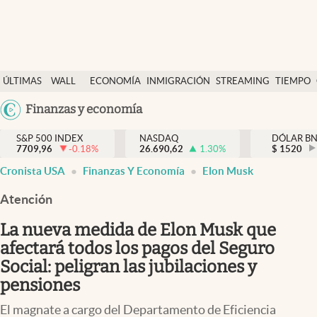
Últimas Noticias
ÚLTIMAS
WALL
ECONOMÍA
INMIGRACIÓN
STREAMING
TIEMPO
Finanzas y economía
NOTICIAS
STREET
Argentina
Finanzas y economía
Wall Street y dólar
Y
España
Inmigración
DÓLAR
S&P 500 INDEX
NASDAQ
DÓLAR B
7709,96
-0.18
%
26.690,62
1.30
%
México
$
1520
Trending
Cronista USA
Finanzas Y Economía
Elon Musk
USA
Tiempo
Colombia
Atención
Uruguay
Ciencia y salud
La nueva medida de Elon Musk que
Espiritual
afectará todos los pagos del Seguro
Social: peligran las jubilaciones y
Streaming
pensiones
PC y mobile
El magnate a cargo del Departamento de Eficiencia