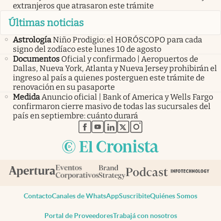
extranjeros que atrasaron este trámite
Últimas noticias
Astrología
Niño Prodigio: el HORÓSCOPO para cada
signo del zodíaco este lunes 10 de agosto
Documentos
Oficial y confirmado | Aeropuertos de
Dallas, Nueva York, Atlanta y Nueva Jersey prohibirán el
ingreso al país a quienes posterguen este trámite de
renovación en su pasaporte
Medida
Anuncio oficial | Bank of America y Wells Fargo
confirmaron cierre masivo de todas las sucursales del
país en septiembre: cuánto durará
abre en nueva pestaña
abre en nueva pestaña
abre en nueva pestaña
abre en nueva pestaña
abre en nueva pestaña
Contacto
Canales de WhatsApp
Suscribite
Quiénes Somos
Portal de Proveedores
Trabajá con nosotros