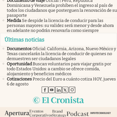
Documento de viaje
Oficial | Perú, República
Dominicana y Venezuela prohíben el ingreso al país de
todos los ciudadanos que posterguen la renovación de su
pasaporte
Medida
Se despide la licencia de conducir para las
personas mayores: su validez será menor y desde ahora
en adelante no podrán renovarla como siempre
Últimas noticias
Documentos
Oficial: California, Arizona, Nuevo México y
Texas cancelarán la licencia de conducir de quienes no
demuestren ser ciudadanos legales
Oportunidad
Buscan voluntarios para viajar gratis por
todo Estados Unidos: a cambio se ofrece comida,
alojamiento y beneficios médicos
Cotizaciones
Precio del Euro a cuánto cotiza HOY, jueves
6 de agosto
abre en nueva pestaña
abre en nueva pestaña
abre en nueva pestaña
abre en nueva pestaña
abre en nueva pestaña