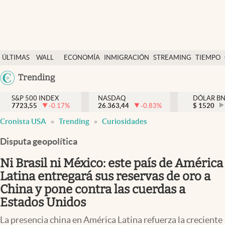
Últimas Noticias
ÚLTIMAS
WALL
ECONOMÍA
INMIGRACIÓN
STREAMING
TIEMPO
Finanzas y economía
NOTICIAS
STREET
Argentina
Trending
Wall Street y dólar
Y
España
Inmigración
DÓLAR
S&P 500 INDEX
NASDAQ
DÓLAR B
7723,55
-0.17
%
26.363,44
-0.83
%
México
$
1520
Trending
Cronista USA
Trending
Curiosidades
USA
Tiempo
Colombia
Disputa geopolítica
Uruguay
Ciencia y salud
Ni Brasil ni México: este país de América
Espiritual
Latina entregará sus reservas de oro a
China y pone contra las cuerdas a
Streaming
Estados Unidos
PC y mobile
La presencia china en América Latina refuerza la creciente