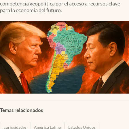
competencia geopolítica por el acceso a recursos clave
Lifestyle
para la economía del futuro.
USA
Temas relacionados
curiosidades
América Latina
Estados Unidos