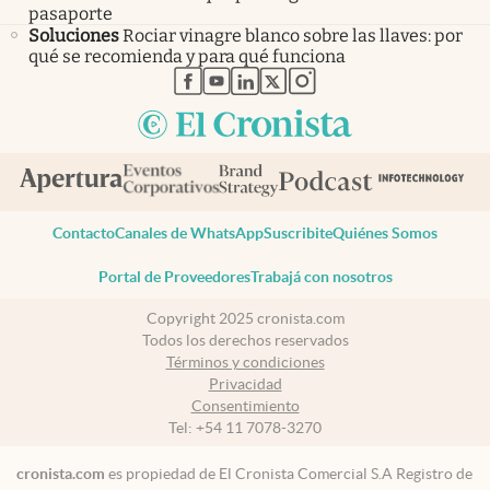
pasaporte
Soluciones
Rociar vinagre blanco sobre las llaves: por
qué se recomienda y para qué funciona
abre en nueva pestaña
abre en nueva pestaña
abre en nueva pestaña
abre en nueva pestaña
abre en nueva pestaña
Contacto
Canales de WhatsApp
Suscribite
Quiénes Somos
Portal de Proveedores
Trabajá con nosotros
Copyright 2025 cronista.com
Todos los derechos reservados
Términos y condiciones
Privacidad
Consentimiento
Tel:
+54 11 7078-3270
cronista.com
es propiedad de El Cronista Comercial S.A Registro de