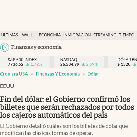
Últimas Noticias
ÚLTIMAS
WALL
ECONOMÍA
INMIGRACIÓN
STREAMING
TIEMPO
Finanzas y economía
NOTICIAS
STREET
Argentina
Finanzas y economía
Wall Street y dólar
Y
España
Inmigración
DÓLAR
S&P 500 INDEX
NASDAQ
DÓLAR B
7736,52
1.79
%
26.584,99
2.59
%
México
$
1520
Trending
Cronista USA
Finanzas Y Economía
Dólar
USA
Tiempo
Colombia
EEUU
Uruguay
Ciencia y salud
Fin del dólar: el Gobierno confirmó los
Espiritual
billetes que serán rechazados por todos
los cajeros automáticos del país
Streaming
El Gobierno detalló cuáles son los billetes de dólar que
PC y mobile
modifican las clásicas formas de operar.