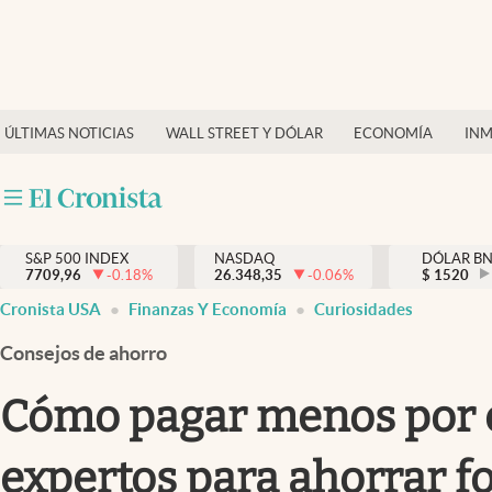
Últimas Noticias
Finanzas y economía
ÚLTIMAS NOTICIAS
WALL STREET Y DÓLAR
ECONOMÍA
INM
Wall Street y dólar
Inmigración
Trending
S&P 500 INDEX
NASDAQ
DÓLAR B
7709,96
-0.18
%
26.348,35
-0.06
%
$
1520
Tiempo
Cronista USA
Finanzas Y Economía
Curiosidades
Ciencia y salud
Consejos de ahorro
Espiritual
Cómo pagar menos por e
Streaming
expertos para ahorrar fo
PC y mobile