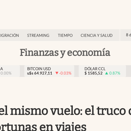
8 
IGRACIÓN
STREAMING
TIEMPO
CIENCIA Y SALUD
Finanzas y economía
NA
BITCOIN USD
DÓLAR CCL
0.00
%
u$s
64.927,11
-0.03
%
$
1585,52
0.87
%
l mismo vuelo: el truco
rtunas en viajes