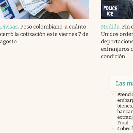
Divisas
.
Peso colombiano: a cuánto
Medida
.
Fin 
cerró la cotización este viernes 7 de
Unidos orde
agosto
deportacione
extranjeros 
condición
Las m
Atenci
embarg
bienes,
bancari
extranj
Final
Cobro 