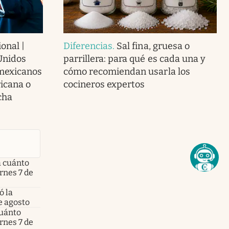
onal |
Diferencias
.
Sal fina, gruesa o
Unidos
parrillera: para qué es cada una y
 mexicanos
cómo recomiendan usarla los
icana o
cocineros expertos
cha
a cuánto
ernes 7 de
ó la
e agosto
cuánto
ernes 7 de