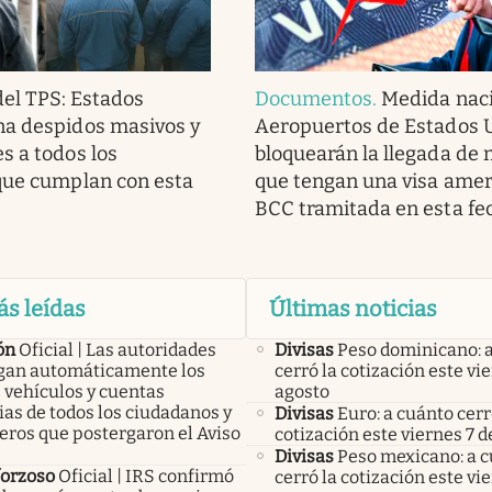
del TPS: Estados
Documentos
.
Medida naci
na despidos masivos y
Aeropuertos de Estados 
s a todos los
bloquearán la llegada de
que cumplan con esta
que tengan una visa amer
BCC tramitada en esta fe
ás leídas
Últimas noticias
ón
Oficial | Las autoridades
Divisas
Peso dominicano: 
an automáticamente los
cerró la cotización este vi
 vehículos y cuentas
agosto
as de todos los ciudadanos y
Divisas
Euro: a cuánto cerr
eros que postergaron el Aviso
cotización este viernes 7 d
Divisas
Peso mexicano: a 
forzoso
Oficial | IRS confirmó
cerró la cotización este vi