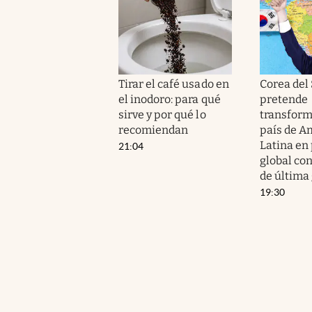
Tirar el café usado en
Corea del
el inodoro: para qué
pretende
sirve y por qué lo
transform
recomiendan
país de A
Latina en
21:04
global co
de última
19:30