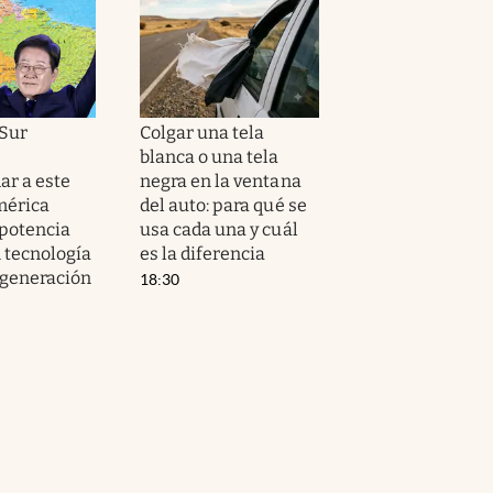
 Sur
Colgar una tela
blanca o una tela
ar a este
negra en la ventana
mérica
del auto: para qué se
 potencia
usa cada una y cuál
n tecnología
es la diferencia
 generación
18:30