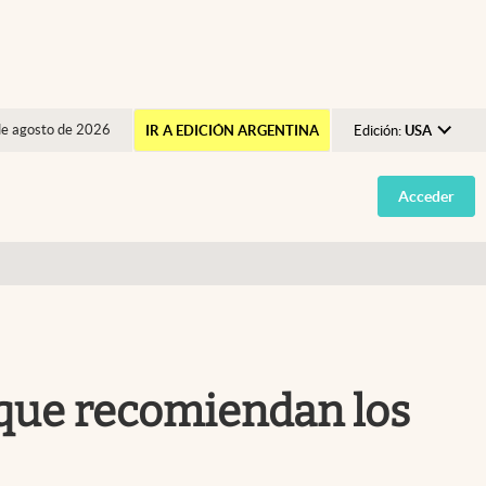
de agosto de 2026
IR A EDICIÓN ARGENTINA
Edición:
USA
Argentina
Acceder
España
México
USA
Colombia
Uruguay
 que recomiendan los