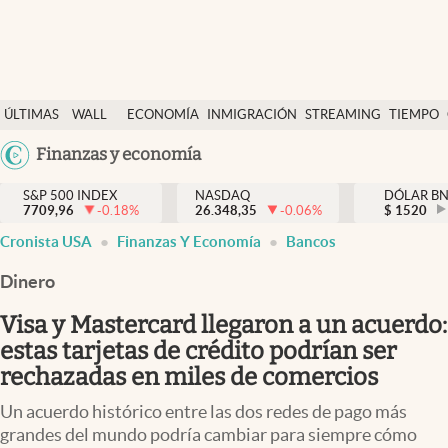
Últimas Noticias
ÚLTIMAS
WALL
ECONOMÍA
INMIGRACIÓN
STREAMING
TIEMPO
Finanzas y economía
NOTICIAS
STREET
Argentina
Finanzas y economía
Wall Street y dólar
Y
España
Inmigración
DÓLAR
S&P 500 INDEX
NASDAQ
DÓLAR B
7709,96
-0.18
%
26.348,35
-0.06
%
México
$
1520
Trending
Cronista USA
Finanzas Y Economía
Bancos
USA
Tiempo
Colombia
Dinero
Uruguay
Ciencia y salud
Visa y Mastercard llegaron a un acuerdo:
Espiritual
estas tarjetas de crédito podrían ser
rechazadas en miles de comercios
Streaming
Un acuerdo histórico entre las dos redes de pago más
PC y mobile
grandes del mundo podría cambiar para siempre cómo