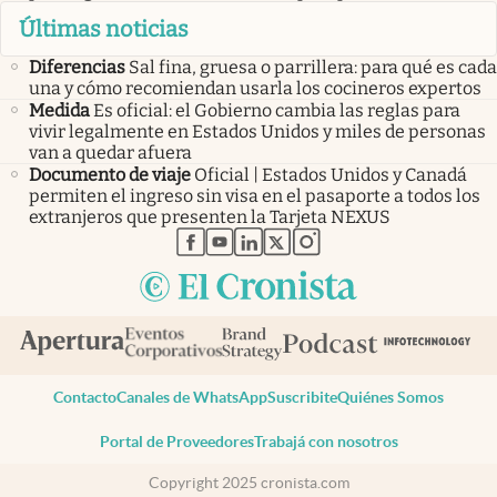
Últimas noticias
Diferencias
Sal fina, gruesa o parrillera: para qué es cada
una y cómo recomiendan usarla los cocineros expertos
Medida
Es oficial: el Gobierno cambia las reglas para
vivir legalmente en Estados Unidos y miles de personas
van a quedar afuera
Documento de viaje
Oficial | Estados Unidos y Canadá
permiten el ingreso sin visa en el pasaporte a todos los
extranjeros que presenten la Tarjeta NEXUS
abre en nueva pestaña
abre en nueva pestaña
abre en nueva pestaña
abre en nueva pestaña
abre en nueva pestaña
Contacto
Canales de WhatsApp
Suscribite
Quiénes Somos
Portal de Proveedores
Trabajá con nosotros
Copyright 2025 cronista.com