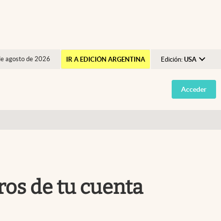
de agosto de 2026
IR A EDICIÓN ARGENTINA
Edición:
USA
Argentina
Acceder
España
México
USA
Colombia
Uruguay
rros de tu cuenta