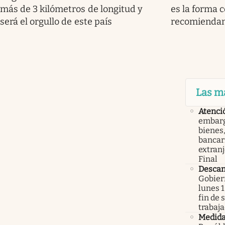
más de 3 kilómetros de longitud y
es la forma c
será el orgullo de este país
recomiendan
Las m
Atenci
embarg
bienes,
bancari
extranj
Final
Descan
Gobier
lunes 1
fin de
trabaj
Medid