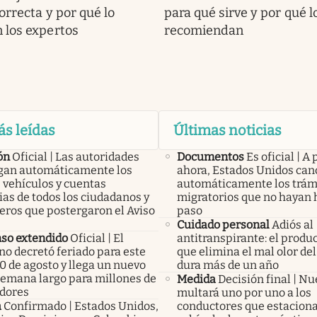
orrecta y por qué lo
para qué sirve y por qué l
 los expertos
recomiendan
ás leídas
Últimas noticias
ón
Oficial | Las autoridades
Documentos
Es oficial | A 
an automáticamente los
ahora, Estados Unidos can
 vehículos y cuentas
automáticamente los trám
as de todos los ciudadanos y
migratorios que no hayan 
eros que postergaron el Aviso
paso
Cuidado personal
Adiós al
so extendido
Oficial | El
antitranspirante: el produ
no decretó feriado para este
que elimina el mal olor del
0 de agosto y llega un nuevo
dura más de un año
 semana largo para millones de
Medida
Decisión final | N
adores
multará uno por uno a los
a
Confirmado | Estados Unidos,
conductores que estacion