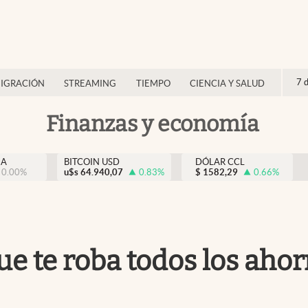
7 
IGRACIÓN
STREAMING
TIEMPO
CIENCIA Y SALUD
Finanzas y economía
NA
BITCOIN USD
DÓLAR CCL
0.00
%
u$s
64.940,07
0.83
%
$
1582,29
0.66
%
que te roba todos los aho