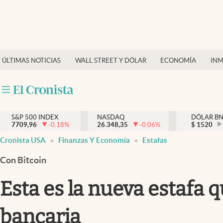
Últimas Noticias
Finanzas y economía
ÚLTIMAS NOTICIAS
WALL STREET Y DÓLAR
ECONOMÍA
INM
Wall Street y dólar
Inmigración
Trending
S&P 500 INDEX
NASDAQ
DÓLAR B
7709,96
-0.18
%
26.348,35
-0.06
%
$
1520
Tiempo
Cronista USA
Finanzas Y Economía
Estafas
Ciencia y salud
Con Bitcoin
Espiritual
Esta es la nueva estafa 
Streaming
bancaria
PC y mobile