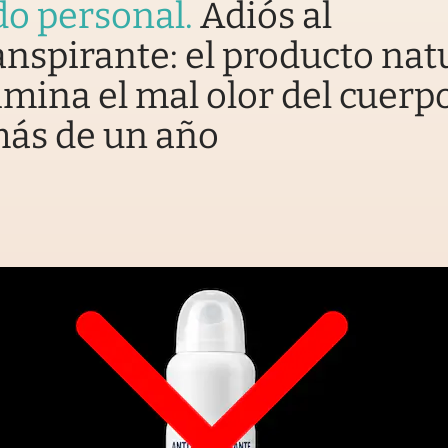
do personal
.
Adiós al
anspirante: el producto nat
imina el mal olor del cuerp
más de un año