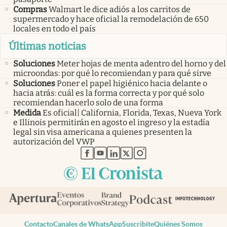
Compras
Walmart le dice adiós a los carritos de
supermercado y hace oficial la remodelación de 650
locales en todo el país
Últimas noticias
Soluciones
Meter hojas de menta adentro del horno y del
microondas: por qué lo recomiendan y para qué sirve
Soluciones
Poner el papel higiénico hacia delante o
hacia atrás: cuál es la forma correcta y por qué solo
recomiendan hacerlo solo de una forma
Medida
Es oficial| California, Florida, Texas, Nueva York
e Illinois permitirán en agosto el ingreso y la estadía
legal sin visa americana a quienes presenten la
autorización del VWP
abre en nueva pestaña
abre en nueva pestaña
abre en nueva pestaña
abre en nueva pestaña
abre en nueva pestaña
Contacto
Canales de WhatsApp
Suscribite
Quiénes Somos