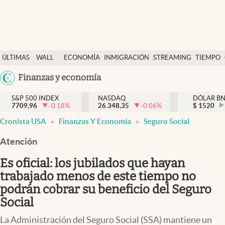
Últimas Noticias
ÚLTIMAS
WALL
ECONOMÍA
INMIGRACIÓN
STREAMING
TIEMPO
Finanzas y economía
NOTICIAS
STREET
Argentina
Finanzas y economía
Wall Street y dólar
Y
España
Inmigración
DÓLAR
S&P 500 INDEX
NASDAQ
DÓLAR B
7709,96
-0.18
%
26.348,35
-0.06
%
México
$
1520
Trending
Cronista USA
Finanzas Y Economía
Seguro Social
USA
Tiempo
Colombia
Atención
Uruguay
Ciencia y salud
Es oficial: los jubilados que hayan
Espiritual
trabajado menos de este tiempo no
podrán cobrar su beneficio del Seguro
Streaming
Social
PC y mobile
La Administración del Seguro Social (SSA) mantiene un