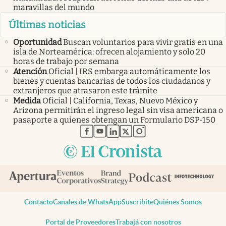
maravillas del mundo
Últimas noticias
Oportunidad
Buscan voluntarios para vivir gratis en una
isla de Norteamérica: ofrecen alojamiento y solo 20
horas de trabajo por semana
Atención
Oficial | IRS embarga automáticamente los
bienes y cuentas bancarias de todos los ciudadanos y
extranjeros que atrasaron este trámite
Medida
Oficial | California, Texas, Nuevo México y
Arizona permitirán el ingreso legal sin visa americana o
pasaporte a quienes obtengan un Formulario DSP-150
abre en nueva pestaña
abre en nueva pestaña
abre en nueva pestaña
abre en nueva pestaña
abre en nueva pestaña
Contacto
Canales de WhatsApp
Suscribite
Quiénes Somos
Portal de Proveedores
Trabajá con nosotros