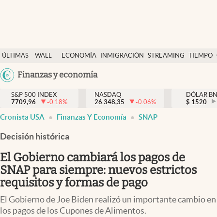
Últimas Noticias
ÚLTIMAS
WALL
ECONOMÍA
INMIGRACIÓN
STREAMING
TIEMPO
Finanzas y economía
NOTICIAS
STREET
Argentina
Finanzas y economía
Wall Street y dólar
Y
España
Inmigración
DÓLAR
S&P 500 INDEX
NASDAQ
DÓLAR B
7709,96
-0.18
%
26.348,35
-0.06
%
México
$
1520
Trending
Cronista USA
Finanzas Y Economía
SNAP
USA
Tiempo
Colombia
Decisión histórica
Uruguay
Ciencia y salud
El Gobierno cambiará los pagos de
Espiritual
SNAP para siempre: nuevos estrictos
requisitos y formas de pago
Streaming
El Gobierno de Joe Biden realizó un importante cambio en
PC y mobile
los pagos de los Cupones de Alimentos.