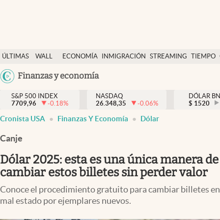
Últimas Noticias
ÚLTIMAS
WALL
ECONOMÍA
INMIGRACIÓN
STREAMING
TIEMPO
Finanzas y economía
NOTICIAS
STREET
Argentina
Finanzas y economía
Wall Street y dólar
Y
España
Inmigración
DÓLAR
S&P 500 INDEX
NASDAQ
DÓLAR B
7709,96
-0.18
%
26.348,35
-0.06
%
México
$
1520
Trending
Cronista USA
Finanzas Y Economía
Dólar
USA
Tiempo
Colombia
Canje
Uruguay
Ciencia y salud
Dólar 2025: esta es una única manera de
Espiritual
cambiar estos billetes sin perder valor
Streaming
Conoce el procedimiento gratuito para cambiar billetes en
mal estado por ejemplares nuevos.
PC y mobile