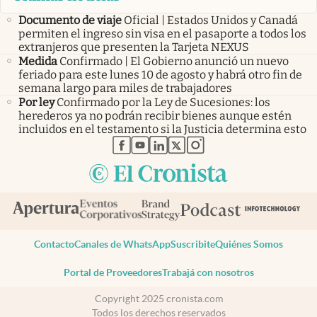
Documento de viaje
Oficial | Estados Unidos y Canadá
permiten el ingreso sin visa en el pasaporte a todos los
extranjeros que presenten la Tarjeta NEXUS
Medida
Confirmado | El Gobierno anunció un nuevo
feriado para este lunes 10 de agosto y habrá otro fin de
semana largo para miles de trabajadores
Por ley
Confirmado por la Ley de Sucesiones: los
herederos ya no podrán recibir bienes aunque estén
incluidos en el testamento si la Justicia determina esto
abre en nueva pestaña
abre en nueva pestaña
abre en nueva pestaña
abre en nueva pestaña
abre en nueva pestaña
Contacto
Canales de WhatsApp
Suscribite
Quiénes Somos
Portal de Proveedores
Trabajá con nosotros
Copyright 2025 cronista.com
Todos los derechos reservados