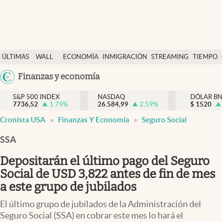
Últimas Noticias
ÚLTIMAS
WALL
ECONOMÍA
INMIGRACIÓN
STREAMING
TIEMPO
Finanzas y economía
NOTICIAS
STREET
Argentina
Finanzas y economía
Wall Street y dólar
Y
España
Inmigración
DÓLAR
S&P 500 INDEX
NASDAQ
DÓLAR B
7736,52
1.79
%
26.584,99
2.59
%
México
$
1520
Trending
Cronista USA
Finanzas Y Economía
Seguro Social
USA
Tiempo
Colombia
SSA
Uruguay
Ciencia y salud
Depositarán el último pago del Seguro
Espiritual
Social de USD 3,822 antes de fin de mes
a este grupo de jubilados
Streaming
El último grupo de jubilados de la Administración del
PC y mobile
Seguro Social (SSA) en cobrar este mes lo hará el