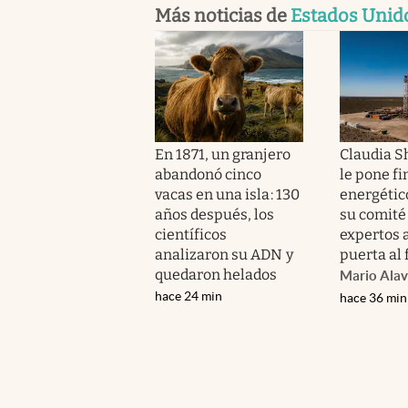
Más noticias de
Estados Unid
En 1871, un granjero
Claudia 
abandonó cinco
le pone fi
vacas en una isla: 130
energétic
años después, los
su comité
científicos
expertos a
analizaron su ADN y
puerta al 
quedaron helados
Mario Alav
hace 24 min
hace 36 min