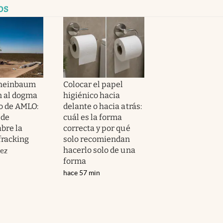
os
Sheinbaum
Colocar el papel
n al dogma
higiénico hacia
o de AMLO:
delante o hacia atrás:
 de
cuál es la forma
bre la
correcta y por qué
fracking
solo recomiendan
hacerlo solo de una
ez
forma
hace 57 min