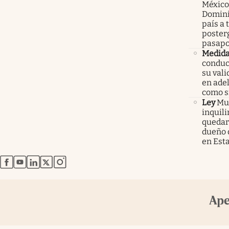
México
Domini
país a 
poster
pasapo
Medid
conduc
su val
en ade
como 
Ley
Mur
inquil
quedars
dueño 
en Est
abre en nueva pestaña
abre en nueva pestaña
abre en nueva pestaña
abre en nueva pestaña
abre en nueva pestaña