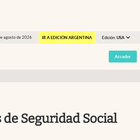
de agosto de 2026
IR A EDICIÓN ARGENTINA
Edición:
USA
Argentina
Acceder
España
México
USA
Colombia
Uruguay
s de Seguridad Social