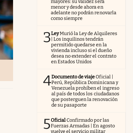
mayores: su validez será
menor y desde ahora en
adelante no podrán renovarla
como siempre
3
Ley
Murió la Ley de Alquileres
| Los inquilinos tendrán
permitido quedarse en la
vivienda incluso si el dueño
desea no extender el contrato
en Estados Unidos
4
Documento de viaje
Oficial |
Perú, República Dominicana y
Venezuela prohíben el ingreso
al país de todos los ciudadanos
que posterguen la renovación
de su pasaporte
5
Oficial
Confirmado por las
Fuerzas Armadas | En agosto
vuelve el servicio militar