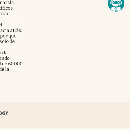
a isla:
íficos
aron
el
acia atrás:
 por qué
solo de
n la
undo:
d de 60.000
de la