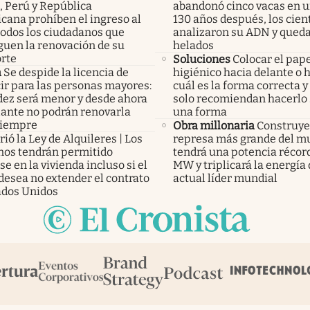
, Perú y República
abandonó cinco vacas en un
cana prohíben el ingreso al
130 años después, los cient
todos los ciudadanos que
analizaron su ADN y qued
guen la renovación de su
helados
rte
Soluciones
Colocar el pap
a
Se despide la licencia de
higiénico hacia delante o h
ir para las personas mayores:
cuál es la forma correcta y
idez será menor y desde ahora
solo recomiendan hacerlo 
lante no podrán renovarla
una forma
siempre
Obra millonaria
Construye
ió la Ley de Alquileres | Los
represa más grande del m
inos tendrán permitido
tendrá una potencia récor
e en la vivienda incluso si el
MW y triplicará la energía 
desea no extender el contrato
actual líder mundial
ados Unidos