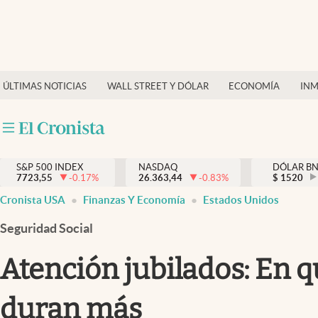
Últimas Noticias
Finanzas y economía
ÚLTIMAS NOTICIAS
WALL STREET Y DÓLAR
ECONOMÍA
INM
Wall Street y dólar
Inmigración
Trending
S&P 500 INDEX
NASDAQ
DÓLAR B
7723,55
-0.17
%
26.363,44
-0.83
%
$
1520
Tiempo
Cronista USA
Finanzas Y Economía
Estados Unidos
Ciencia y salud
Seguridad Social
Espiritual
Atención jubilados: En q
Streaming
duran más
PC y mobile