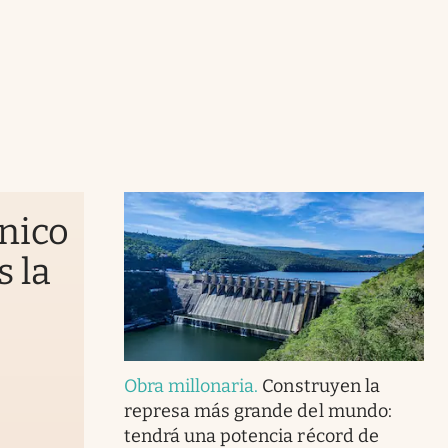
énico
s la
Obra millonaria
.
Construyen la
represa más grande del mundo:
tendrá una potencia récord de