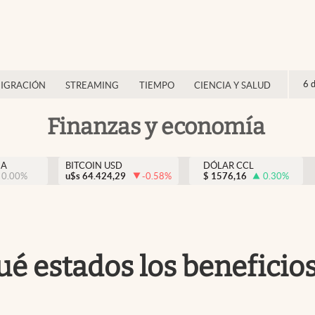
6 
IGRACIÓN
STREAMING
TIEMPO
CIENCIA Y SALUD
Finanzas y economía
NA
BITCOIN USD
DÓLAR CCL
0.00
%
u$s
64.424,29
-0.58
%
$
1576,16
0.30
%
ué estados los beneficio