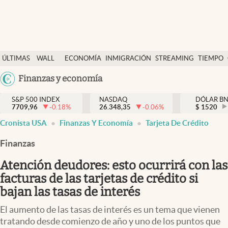
Últimas Noticias
ÚLTIMAS
WALL
ECONOMÍA
INMIGRACIÓN
STREAMING
TIEMPO
Finanzas y economía
NOTICIAS
STREET
Argentina
Finanzas y economía
Wall Street y dólar
Y
España
Inmigración
DÓLAR
S&P 500 INDEX
NASDAQ
DÓLAR B
7709,96
-0.18
%
26.348,35
-0.06
%
México
$
1520
Trending
Cronista USA
Finanzas Y Economía
Tarjeta De Crédito
USA
Tiempo
Colombia
Finanzas
Uruguay
Ciencia y salud
Atención deudores: esto ocurrirá con las
Espiritual
facturas de las tarjetas de crédito si
bajan las tasas de interés
Streaming
El aumento de las tasas de interés es un tema que vienen
PC y mobile
tratando desde comienzo de año y uno de los puntos que