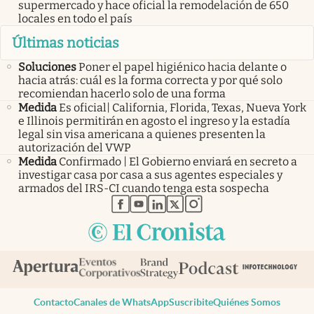
supermercado y hace oficial la remodelación de 650
locales en todo el país
Últimas noticias
Soluciones
Poner el papel higiénico hacia delante o
hacia atrás: cuál es la forma correcta y por qué solo
recomiendan hacerlo solo de una forma
Medida
Es oficial| California, Florida, Texas, Nueva York
e Illinois permitirán en agosto el ingreso y la estadía
legal sin visa americana a quienes presenten la
autorización del VWP
Medida
Confirmado | El Gobierno enviará en secreto a
investigar casa por casa a sus agentes especiales y
armados del IRS-CI cuando tenga esta sospecha
abre en nueva pestaña
abre en nueva pestaña
abre en nueva pestaña
abre en nueva pestaña
abre en nueva pestaña
Contacto
Canales de WhatsApp
Suscribite
Quiénes Somos